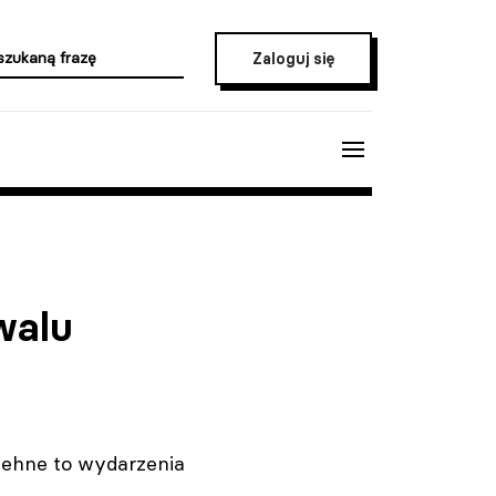
Zaloguj się
walu
buehne to wydarzenia