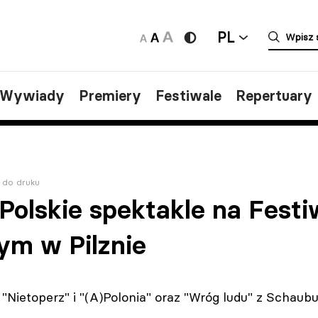
PL
/Wywiady
Premiery
Festiwale
Repertuary
 do druku
Polskie spektakle na Festi
ym w Pilznie
"Nietoperz" i "(A)Polonia" oraz "Wróg ludu" z Schau