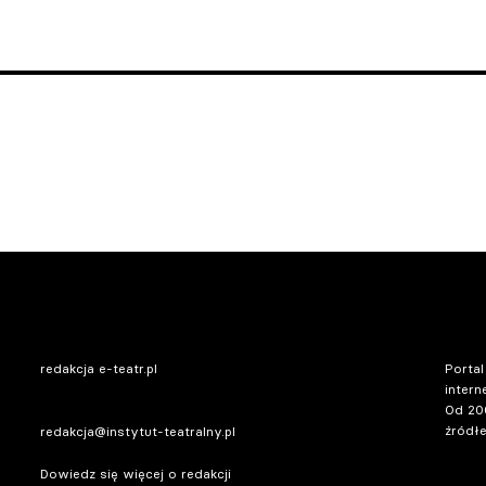
redakcja e-teatr.pl
Portal
intern
Od 20
źródłe
redakcja@instytut-teatralny.pl
Dowiedz się więcej o redakcji