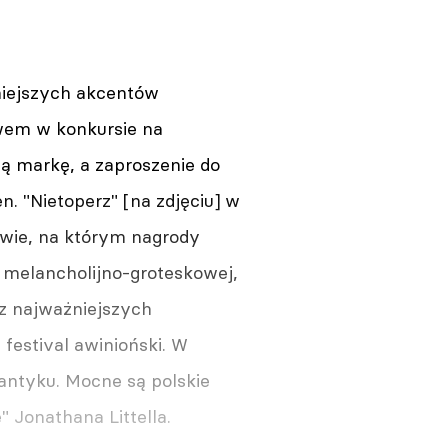
niejszych akcentów
twem w konkursie na
ą markę, a zaproszenie do
n. "Nietoperz" [na zdjęciu] w
owie, na którym nagrody
w melancholijno-groteskowej,
 z najważniejszych
festival awinioński. W
antyku. Mocne są polskie
" Jonathana Littella.