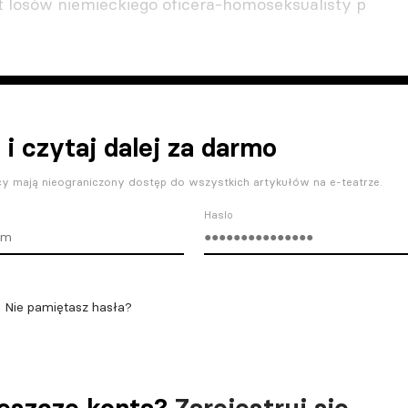
 losów niemieckiego oficera-homoseksualisty p
 i czytaj dalej za darmo
y mają nieograniczony dostęp do wszystkich artykułów na e-teatrze.
Haslo
Nie pamiętasz hasła?