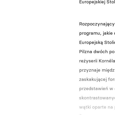
Europejskiej Stol
Rozpoczynający 
programu, jakie
Europejską Stol
Pilzna dwóch pol
reżyserii Korné
przyznaje międz
zaskakującej for
przedstawień w 
skontrastowanyc
wątki oparte na 