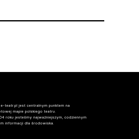
 e-teatr.pl jest centralnym punktem na
etowej mapie polskiego teatru.
04 roku jesteśmy najważniejszym, codziennym
m informacji dla środowiska.