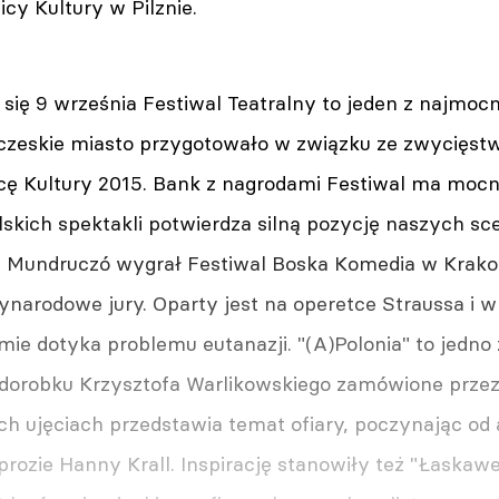
icy Kultury w Pilznie.
się 9 września Festiwal Teatralny to jeden z najmoc
 czeskie miasto przygotowało w związku ze zwycięs
icę Kultury 2015. Bank z nagrodami Festiwal ma mocn
skich spektakli potwierdza silną pozycję naszych sce
la Mundruczó wygrał Festiwal Boska Komedia w Krak
ynarodowe jury. Oparty jest na operetce Straussa i 
mie dotyka problemu eutanazji. "(A)Polonia" to jedno
dorobku Krzysztofa Warlikowskiego zamówione przez 
h ujęciach przedstawia temat ofiary, poczynając od 
prozie Hanny Krall. Inspirację stanowiły też "Łaskawe