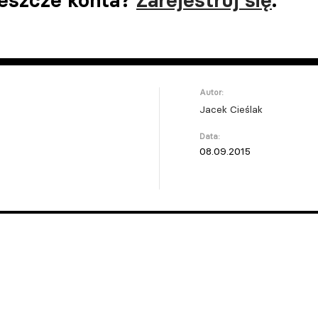
jeszcze konta?
Zarejestruj się
.
Autor:
Jacek Cieślak
Data:
08.09.2015