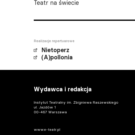
Teatr na świecie
Realizacje repertuarowe
Nietoperz
(A)pollonia
Wydawca i redakcja
Instytut Teatralny im. Zbigniewa Raszewskiego
ul. Jazdów 1
00-467 Warszawa
www.e-teatr.pl