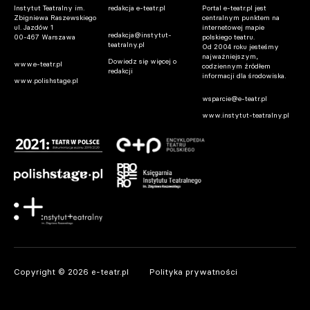
Instytut Teatralny im.
redakcja e-teatr.pl
Portal e-teatr.pl jest
Zbigniewa Raszewskiego
centralnym punktem na
ul. Jazdów 1
internetowej mapie
redakcja@instytut-
00-467 Warszawa
polskiego teatru.
teatralny.pl
Od 2004 roku jesteśmy
najważniejszym,
Dowiedz się więcej o
www.e-teatr.pl
codziennym źródłem
redakcji
informacji dla środowiska.
www.polishstage.pl
wsparcie@e-teatr.pl
www.instytut-teatralny.pl
Copyright © 2026 e-teatr.pl
Polityka prywatności