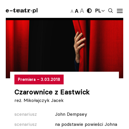
PL
Premiera – 3.03.2018
Czarownice z Eastwick
reż. Mikołajczyk Jacek
scenariusz
John Dempsey
scenariusz
na podstawie powieści Johna