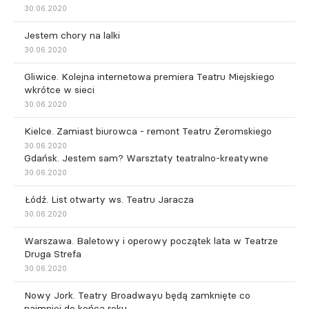
30.06.2020
Jestem chory na lalki
30.06.2020
Gliwice. Kolejna internetowa premiera Teatru Miejskiego
wkrótce w sieci
30.06.2020
Kielce. Zamiast biurowca - remont Teatru Żeromskiego
30.06.2020
Gdańsk. Jestem sam? Warsztaty teatralno-kreatywne
30.06.2020
Łódź. List otwarty ws. Teatru Jaracza
30.06.2020
Warszawa. Baletowy i operowy początek lata w Teatrze
Druga Strefa
30.06.2020
Nowy Jork. Teatry Broadwayu będą zamknięte co
najmniej do końca roku