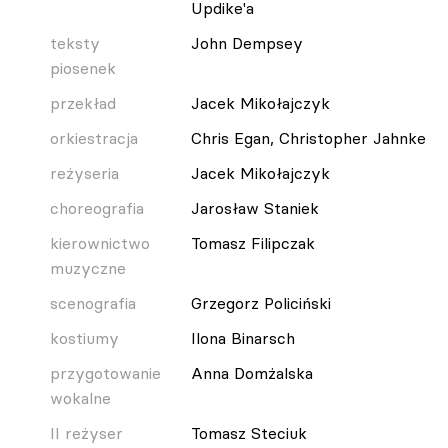
Updike'a
teksty
John Dempsey
piosenek
przekład
Jacek Mikołajczyk
orkiestracja
Chris Egan, Christopher Jahnke
reżyseria
Jacek Mikołajczyk
choreografia
Jarosław Staniek
kierownictwo
Tomasz Filipczak
muzyczne
scenografia
Grzegorz Policiński
kostiumy
Ilona Binarsch
przygotowanie
Anna Domżalska
wokalne
II reżyser
Tomasz Steciuk