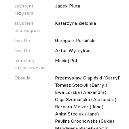
asystent
Jacek Pluta
reżysera
asystent
Katarzyna Zielonka
choreografa
światło
Grzegorz Policiński
światło
Artur Wytrykus
elementy
Maciej Pol
iluzjonistyczne
Obsada:
Przemysław Glapiński (Darryl)
Tomasz Steciuk (Darryl)
Ewa Lorska (Alexandra)
Olga Szomańska (Alexandra)
Barbara Melzer (Jane)
Anita Steciuk (Jane)
Paulina Grochowska (Sukie)
Magdalena Placek-Boryń