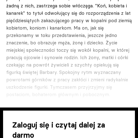
żadną z nich, zastrzega sobie włóczęga. "Koń, kobieta i
kanarek" to tytuł odwołujący się do rozporządzenia z lat
pięćdziesiątych zakazującego pracy w kopalni pod ziemią
kobietom, koniom i kanarkom. Ma on, jak się
przekonamy w toku przedstawienia, jeszcze jedno
znaczenie, bo obrazuje męża, żonę i dziecko. Życie
miejskiej społeczności toczy się wokół kopalni, w której
pracują ojcowie i synowie rodzin. Ich żony, matki i córki
czekając na powrót żywicieli z szychty opiekują się
figurką świętej Barbary. Spokojny rytm wyznaczany
powrotami górników z pracy zakłóci i zmieni radykalnie
uszkodzenie figurki. Tymczasem przyjrzyjmy się
postaciom, bohaterom głównym i pobocznym.
Zaloguj się i czytaj dalej za
darmo