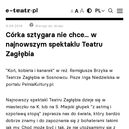
PL
9.04.2014
Wersja do druku
Córka sztygara nie chce... w
najnowszym spektaklu Teatru
Zagłębia
"Koń, kobieta i kanarek" w reż. Remigiusza Brzyka w
Teatrze Zagłębia w Sosnowcu. Pisze Inga Niedzielska w
portalu PelniaKultury.pl.
Najnowszy spektakl Teatru Zagłębia dzieje się w
miasteczku na K. lub na S. Miejski głupek "z astmą i
szpotawą stopą" zaprasza nas do świata, który bardzo
dobrze znamy i do zapoznania się z bohaterami takimi
jak my. Choć może być i tak, że nie utożsamimy się z