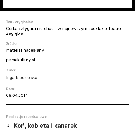
Tytuł oryginalny
Córka sztygara nie chce... w najnowszym spektaklu Teatru
Zagłębia
Źródło:
Materiał nadesłany
pelniakultury.pl
Autor:
Inga Niedzielska
Data:
09.04.2014
Realizacje repertuarowe
Koń, kobieta i kanarek