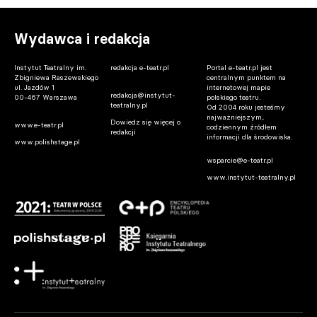
Wydawca i redakcja
Instytut Teatralny im.
redakcja e-teatr.pl
Portal e-teatr.pl jest
Zbigniewa Raszewskiego
centralnym punktem na
ul. Jazdów 1
internetowej mapie
redakcja@instytut-
00-467 Warszawa
polskiego teatru.
teatralny.pl
Od 2004 roku jesteśmy
najważniejszym,
Dowiedz się więcej o
www.e-teatr.pl
codziennym źródłem
redakcji
informacji dla środowiska.
www.polishstage.pl
wsparcie@e-teatr.pl
www.instytut-teatralny.pl