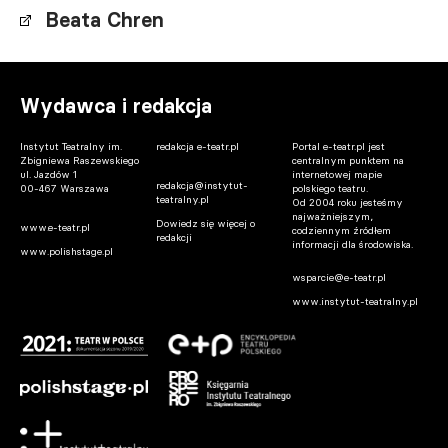
Beata Chren
Wydawca i redakcja
Instytut Teatralny im.
redakcja e-teatr.pl
Portal e-teatr.pl jest
Zbigniewa Raszewskiego
centralnym punktem na
ul. Jazdów 1
internetowej mapie
redakcja@instytut-
00-467 Warszawa
polskiego teatru.
teatralny.pl
Od 2004 roku jesteśmy
najważniejszym,
Dowiedz się więcej o
www.e-teatr.pl
codziennym źródłem
redakcji
informacji dla środowiska.
www.polishstage.pl
wsparcie@e-teatr.pl
www.instytut-teatralny.pl