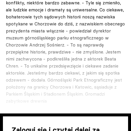
konflikty, niektóre bardzo zabawne. - Tyle się zmieniło,
ale ludzkie emocje i dramaty są uniwersalne. Co ciekawe,
bohaterowie tych sądowych historii noszą nazwiska
spotykane w Chorzowie do dziś, z nazwiskiem obecnego
prezydenta miasta włącznie - powiedział dyrektor
muzeum górnośląskiego parku etnograficznego w
Chorzowie Andrzej Sośnierz. - To są naprawdę
przepiękne historie, prawdziwe - nie zmyślone. Jestem
nimi zachwycona - podkreśliła jedna z aktorek Beata
Chren. - To unikalne przedsięwzięcie i ciekawe zadanie
aktorskie. Jesteśmy bardzo ciekawi, z jakim się spotka
odzewem - dodała. Górnośląski Park Etnograficzny jest
położony na granicy Chorzowa i Katowic, sąsiaduje z
Parkiem Śląskim i Stadionem Śląskim. Gromadzi
zabytkowe drewnia
Zaloguj się i czytaj dalej za