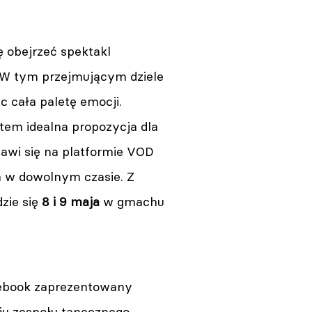
 obejrzeć spektakl
. W tym przejmującym dziele
c cała paletę emocji.
atem idealna propozycja dla
wi się na platformie VOD
a w dowolnym czasie. Z
zie się
8 i 9 maja
w gmachu
acebook zaprezentowany
iu zespołu tanecznego