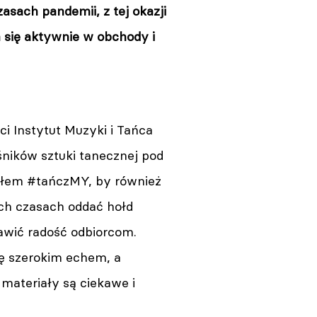
ach pandemii, z tej okazji
a się aktywnie w obchody i
eci Instytut Muzyki i Tańca
śników sztuki tanecznej pod
łem #tańczMY, by również
ch czasach oddać hołd
awić radość odbiorcom.
ię szerokim echem, a
materiały są ciekawe i