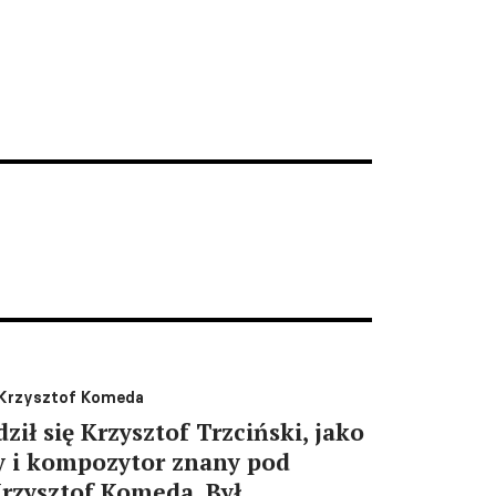
ę Krzysztof Komeda
ził się Krzysztof Trzciński, jako
y i kompozytor znany pod
zysztof Komeda. Był