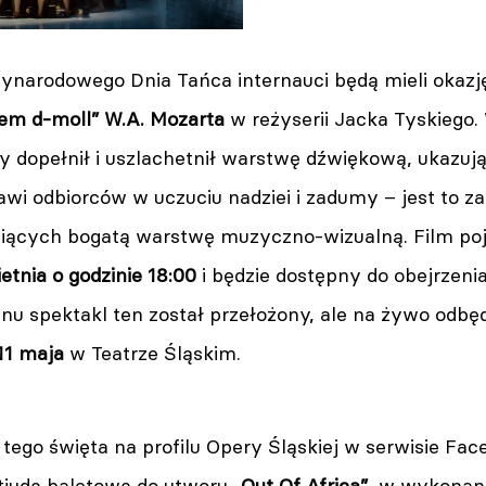
narodowego Dnia Tańca internauci będą mieli okazję
em d-moll” W.A. Mozarta
w reżyserii Jacka Tyskiego
 dopełnił i uszlachetnił warstwę dźwiękową, ukazują
wi odbiorców w uczuciu nadziei i zadumy – jest to z
cych bogatą warstwę muzyczno-wizualną. Film poja
etnia o godzinie 18:00
i będzie dostępny do obejrzeni
u spektakl ten został przełożony, ale na żywo odbęd
11 maja
w Teatrze Śląskim.
 tego święta na profilu Opery Śląskiej w serwisie F
etiudą baletową do utworu
„Out Of Africa”
, w wykonan