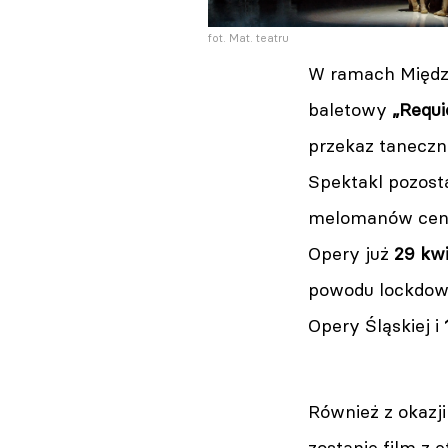
fot. Mat. teatru
W ramach Między
baletowy
„Requi
przekaz taneczny
Spektakl pozosta
melomanów cenią
Opery już
29 kwi
powodu lockdown
Opery Śląskiej i
Również z okazji
zostanie film z 