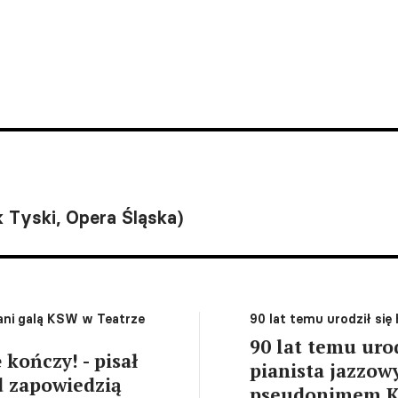
 Tyski, Opera Śląska)
ani galą KSW w Teatrze
90 lat temu urodził si
90 lat temu urod
 kończy! - pisał
pianista jazzow
d zapowiedzią
pseudonimem Kr