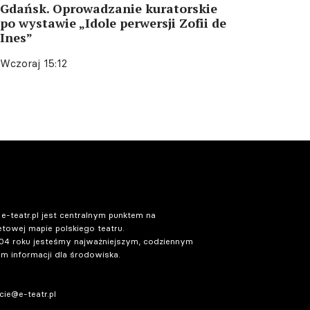
Gdańsk. Oprowadzanie kuratorskie
po wystawie „Idole perwersji Zofii de
Ines”
Wczoraj 15:12
 e-teatr.pl jest centralnym punktem na
etowej mapie polskiego teatru.
04 roku jesteśmy najważniejszym, codziennym
m informacji dla środowiska.
ie@e-teatr.pl