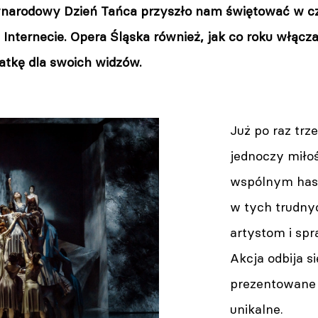
narodowy Dzień Tańca przyszło nam świętować w czas
w Internecie. Opera Śląska również, jak co roku włącz
atkę dla swoich widzów.
Już po raz trz
jednoczy miło
wspólnym has
w tych trudny
artystom i spr
Akcja odbija s
prezentowane 
unikalne.