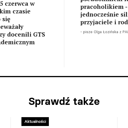
 5 czerwca w
pracoholikiem -
kim czasie
jednocześnie si
 się
przyjaciele i ro
zeważały
- pisze Olga Łozińska z PA
rzy docenili GTS
andemicznym
Sprawdź także
Aktualności