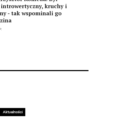
 introwertyczny, kruchy i
lny - tak wspominali go
dzina
P.
Aktualności