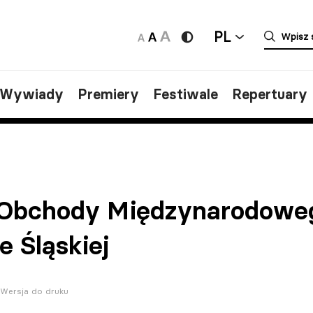
PL
/Wywiady
Premiery
Festiwale
Repertuary
Obchody Międzynarodoweg
 Śląskiej
Wersja do druku