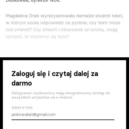
Dubkowski, dyrektor NOK.
Magdalena Drab wyreżyserowała niemalże stuletni tekst,
w którym szuka odpowiedzi na pytanie, czy teatr może
coś zmienić? Czy śmiech i obcowanie ze sztuką, mogą
sprawić, że staniemy się lepsi?
Zaloguj się i czytaj dalej za
darmo
Zalogowani użytkownicy mają nieograniczony dostęp do
wszystkich artykułów na e-teatrze.
Adres e-mail