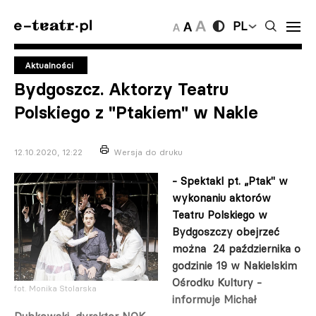
PL
Aktualności
Bydgoszcz. Aktorzy Teatru
Polskiego z "Ptakiem" w Nakle
12.10.2020, 12:22
Wersja do druku
- Spektakl pt. „Ptak" w
wykonaniu aktorów
Teatru Polskiego w
Bydgoszczy obejrzeć
można 24 października o
godzinie 19 w Nakielskim
Ośrodku Kultury -
fot. Monika Stolarska
informuje Michał