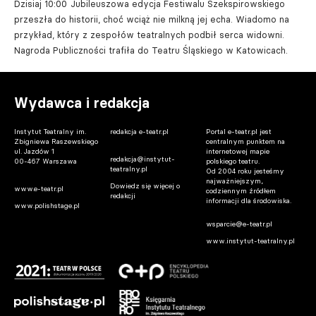
Dzisiaj 10:00
Jubileuszowa edycja Festiwalu Szekspirowskiego
przeszła do historii, choć wciąż nie milkną jej echa. Wiadomo na
przykład, który z zespołów teatralnych podbił serca widowni.
Nagroda Publiczności trafiła do Teatru Śląskiego w Katowicach.
Wydawca i redakcja
Instytut Teatralny im.
redakcja e-teatr.pl
Portal e-teatr.pl jest
Zbigniewa Raszewskiego
centralnym punktem na
ul. Jazdów 1
internetowej mapie
redakcja@instytut-
00-467 Warszawa
polskiego teatru.
teatralny.pl
Od 2004 roku jesteśmy
najważniejszym,
Dowiedz się więcej o
www.e-teatr.pl
codziennym źródłem
redakcji
informacji dla środowiska.
www.polishstage.pl
wsparcie@e-teatr.pl
www.instytut-teatralny.pl