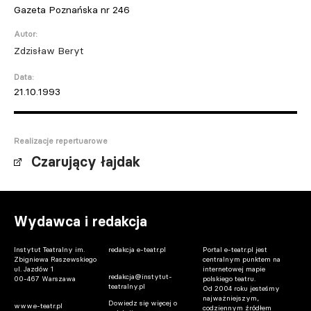
Gazeta Poznańska nr 246
Autor:
Zdzisław Beryt
Data:
21.10.1993
Realizacje repertuarowe
Czarujący łajdak
Wydawca i redakcja
Instytut Teatralny im.
redakcja e-teatr.pl
Portal e-teatr.pl jest
Zbigniewa Raszewskiego
centralnym punktem na
ul. Jazdów 1
internetowej mapie
redakcja@instytut-
00-467 Warszawa
polskiego teatru.
teatralny.pl
Od 2004 roku jesteśmy
najważniejszym,
Dowiedz się więcej o
www.e-teatr.pl
codziennym źródłem