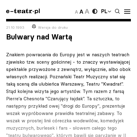
PL
21.10.1993
Wersja do druku
Bulwary nad Wartą
Znakiem powracania do Europy jest w naszych teatrach
zjawisko tzw. sceny gościnnej - to znaczy wystawiającej
spektakle przywożone z zewnątrz, wyłącznie, albo obok
włas­nych realizacji. Poznański Teatr Muzyczny stał się
taką sceną dla ulubieńca Warszawy, Teatru "Kwadrat".
Stąd kolejna wizyta jego artystów. Tym razem z farsą
Pierre'a Chesnota "Czarujący łajdak". Ta sztuczka, to
następny przy­kład owej "drogi do Europy", pre­zentuje
wszak wypróbowane pra­widła teatralnej zabawy. To
wszak w prostej linii córeczka wodewilów, komedyjek
muzycznych, burlesek i fars - słowem całego tego
"teatru bulwarowego", którym bawili się paryżanie w II