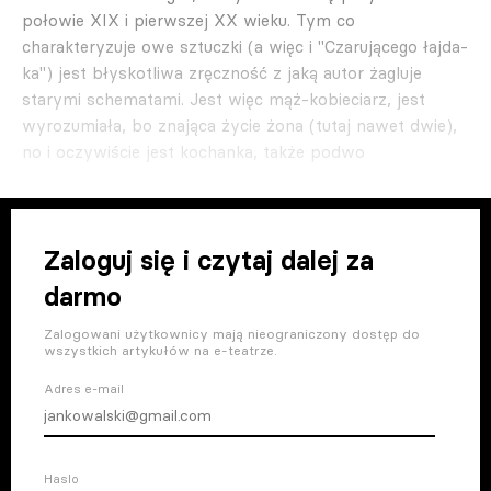
połowie XIX i pierw­szej XX wieku. Tym co
charakteryzuje owe sztu­czki (a więc i "Czarującego łajda­
ka") jest błyskotliwa zręczność z jaką autor żagluje
starymi schema­tami. Jest więc mąż-kobieciarz, jest
wyrozumiała, bo znająca życie żona (tutaj nawet dwie),
no i oczywiście jest kochanka, także podwo
Zaloguj się i czytaj dalej za
darmo
Zalogowani użytkownicy mają nieograniczony dostęp do
wszystkich artykułów na e-teatrze.
Adres e-mail
Haslo