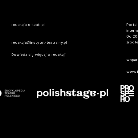
redakcja e-teatr.pl
Portal
intern
Od 20
źródłe
redakcja@instytut-teatralny.pl
Dowiedz się więcej o redakcji
wsparc
www.in