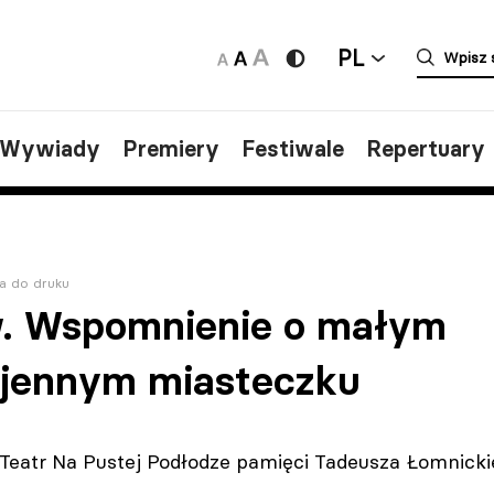
PL
/Wywiady
Premiery
Festiwale
Repertuary
a do druku
. Wspomnienie o małym
jennym miasteczku
Teatr Na Pustej Podłodze pamięci Tadeusza Łomnicki