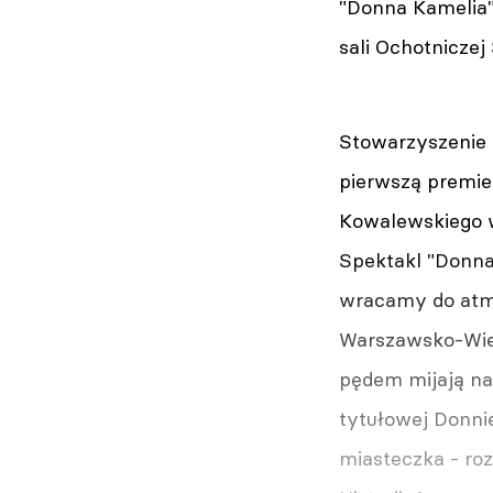
"Donna Kamelia"
sali Ochotniczej
Stowarzyszenie 
pierwszą premie
Kowalewskiego w
Spektakl "Donna 
wracamy do atmo
Warszawsko-Wiede
pędem mijają nas
tytułowej Donnie
miasteczka - roz