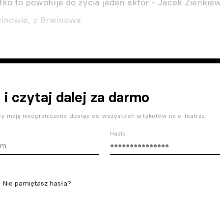
stko to powołuje do życia jeden aktor - Jacek Zienkie
winowie, z Brwinowa
 i czytaj dalej za darmo
y mają nieograniczony dostęp do wszystkich artykułów na e-teatrze.
Haslo
Nie pamiętasz hasła?