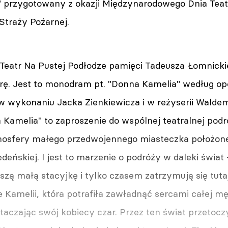
 przygotowany z okazji Międzynarodowego Dnia Teatr
 Straży Pożarnej.
Teatr Na Pustej Podłodze pamięci Tadeusza Łomnick
rę. Jest to monodram pt. "Donna Kamelia" według o
 wykonaniu Jacka Zienkiewicza i w reżyserii Walde
Kamelia" to zaproszenie do wspólnej teatralnej podró
sfery małego przedwojennego miasteczka położonego
ńskiej. I jest to marzenie o podróży w daleki świat
zą małą stacyjkę i tylko czasem zatrzymują się tutaj.
 Kamelii, która potrafiła zawładnąć sercami całej m
taczając swój kobiecy czar. Przez ten świat przetoc