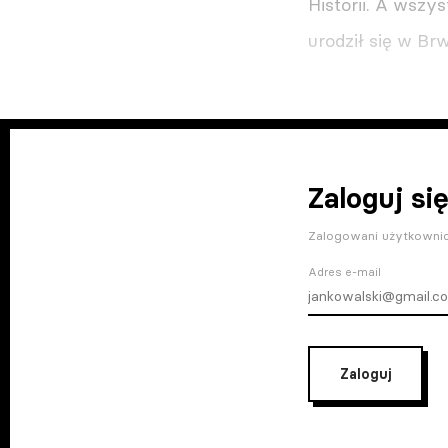
Historii. A wszy
urodził się w Br
Zaloguj się
Zalogowani użytkownic
Adres e-mail
Zaloguj