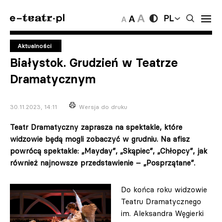
PL
Aktualności
Białystok. Grudzień w Teatrze
Dramatycznym
30.11.2023, 14:11
Wersja do druku
Teatr Dramatyczny zaprasza na spektakle, które
widzowie będą mogli zobaczyć w grudniu. Na afisz
powrócą spektakle: „Mayday”, „Skąpiec”, „Chłopcy”, jak
również najnowsze przedstawienie – „Posprzątane”.
Do końca roku widzowie
Teatru Dramatycznego
im. Aleksandra Węgierki