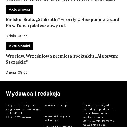
Aktualności
Bielsko-Biała. „Stokrotki” wróciły z Hiszpanii z Grand
Prix. To ich jubileuszowy rok
Dzisiaj 09:33
Aktualności
Wrocław. Wrześniowa premiera spektaklu „Algorytm:
Szczęście”
Dzisiaj 09:00
Wydawca i redakcja
Instytut Teatralny im.
redakcja e-teatr.pl
Portal e-teatr.pl jest
Zbigniewa Raszewskiego
centralnym punktem na
ul. Jazdów 1
internetowej mapie
redakcja@instytut-
00-467 Warszawa
polskiego teatru.
teatralny.pl
Od 2004 roku jesteśmy
najważniejszym,
Dowiedz się więcej o