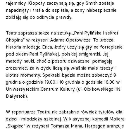
tajemnicy. Kłopoty zaczynają się, gdy Smith zostaje
napadnięty i trafia do szpitala, a żony niebezpiecznie
zbliżają się do odkrycia prawdy.
Teatr zaprasza także na sztukę „Pani Pylińska i sekret
Chopina” w reżyserii Adama Opatowicza. To urocza
historia młodego Erica, który uczy się gry na fortepianie
pod okiem Pani Pylińskiej, polskiej emigrantki. Jej
metody nauki, choć z pozoru dziwaczne, pomagają
zrozumieć, że w życiu liczą się właśnie małe rzeczy i
ulotne momenty. Spektakl będzie można zobaczyć 9
grudnia o godzinie 19.00 i 10 grudnia o godzinie 16.00 w
Uniwersyteckim Centrum Kultury (ul. Ciołkowskiego 1N,
Białystok).
W repertuarze Teatru nie zabraknie również tytułów dla
dzieci i młodzieży szkolnej. W klasycznej komedii Moliera
„Skąpiec” w reżyserii Tomasza Mana, Harpagon aranżuje