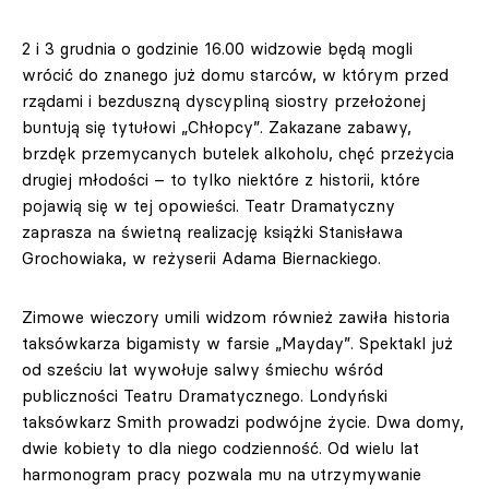
2 i 3 grudnia o godzinie 16.00 widzowie będą mogli
wrócić do znanego już domu starców, w którym przed
rządami i bezduszną dyscypliną siostry przełożonej
buntują się tytułowi „Chłopcy”. Zakazane zabawy,
brzdęk przemycanych butelek alkoholu, chęć przeżycia
drugiej młodości – to tylko niektóre z historii, które
pojawią się w tej opowieści. Teatr Dramatyczny
zaprasza na świetną realizację książki Stanisława
Grochowiaka, w reżyserii Adama Biernackiego.
Zimowe wieczory umili widzom również zawiła historia
taksówkarza bigamisty w farsie „Mayday”. Spektakl już
od sześciu lat wywołuje salwy śmiechu wśród
publiczności Teatru Dramatycznego. Londyński
taksówkarz Smith prowadzi podwójne życie. Dwa domy,
dwie kobiety to dla niego codzienność. Od wielu lat
harmonogram pracy pozwala mu na utrzymywanie