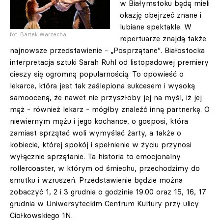
w Białymstoku będą mieli
okazję obejrzeć znane i
lubiane spektakle. W
fot. Bartek Warzecha
repertuarze znajdą także
najnowsze przedstawienie - „Posprzątane”. Białostocka
interpretacja sztuki Sarah Ruhl od listopadowej premiery
cieszy się ogromną popularnością. To opowieść o
lekarce, która jest tak zaślepiona sukcesem i wysoką
samooceną, że nawet nie przyszłoby jej na myśl, iż jej
mąż - również lekarz - mógłby znaleźć inną partnerkę. O
niewiernym mężu i jego kochance, o gosposi, która
zamiast sprzątać woli wymyślać żarty, a także o
kobiecie, której spokój i spełnienie w życiu przynosi
wyłącznie sprzątanie. Ta historia to emocjonalny
rollercoaster, w którym od śmiechu, przechodzimy do
smutku i wzruszeń. Przedstawienie będzie można
zobaczyć 1, 2 i 3 grudnia o godzinie 19.00 oraz 15, 16, 17
grudnia w Uniwersyteckim Centrum Kultury przy ulicy
Ciołkowskiego 1N.