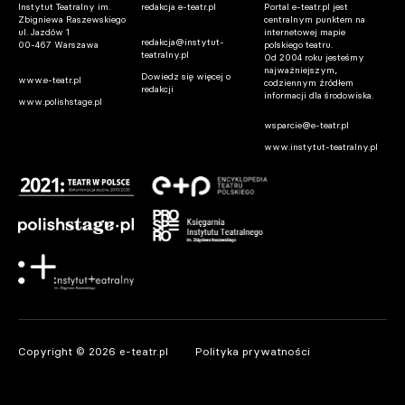
Instytut Teatralny im.
redakcja e-teatr.pl
Portal e-teatr.pl jest
Zbigniewa Raszewskiego
centralnym punktem na
ul. Jazdów 1
internetowej mapie
redakcja@instytut-
00-467 Warszawa
polskiego teatru.
teatralny.pl
Od 2004 roku jesteśmy
najważniejszym,
Dowiedz się więcej o
www.e-teatr.pl
codziennym źródłem
redakcji
informacji dla środowiska.
www.polishstage.pl
wsparcie@e-teatr.pl
www.instytut-teatralny.pl
Warszawa. Iga Cembrzyńska spocznie na
Powązkach Wojskowych
07.08.2026 13:27
Wrocław. Woronowicz, Ostaszewska i
Copyright © 2026 e-teatr.pl
Polityka prywatności
Chyra. Gwiazdy wystąpią na Dworcu
Głównym