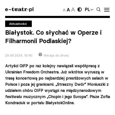
PL
Aktualności
Białystok. Co słychać w Operze i
Filharmonii Podlaskiej?
29.06.2024, 10:40
Wersja do druku
Artyści OiFP po raz kolejny nawiązali współpracę z
Ukrainian Freedom Orchestra. Już wkrótce wyruszą w
trasę koncertową po najbardziej prestiżowych salach w
Polsce i poza jej granicami. „Straszny Dwór” Moniuszki z
udziałem chóru OIFP wystąpi na międzynarodowym
festiwalu muzycznym „Chopin i jego Europa”. Pisze Zofia
Kondraciuk w portalu BiałystokOnline.