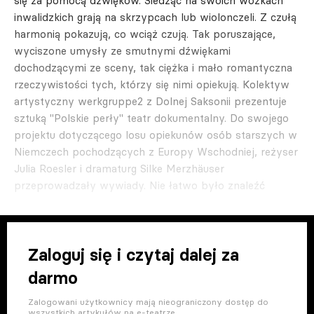
się za pomocą dźwięków. Siedząc na swoich wózkach
inwalidzkich grają na skrzypcach lub wiolonczeli. Z czułą
harmonią pokazują, co wciąż czują. Tak poruszające,
wyciszone umysły ze smutnymi dźwiękami
dochodzącymi ze sceny, tak ciężka i mało romantyczna
rzeczywistości tych, którzy się nimi opiekują. Kolektyw
artystyczny werkgruppe2 z Dolnej Saksonii prezentuje
sztuką "Polskie perły" teatr dokumentalny. Do swojego
projektu dotyczącego losu opiekunów osób starszych w
Niemczech pochodzących z Europy Wschodniej, reżyser
Julia Roesler i dramaturg Silke Merzhäuser
przeprowadzały wywiady. Nie łatwo było znaleźć
Zaloguj się i czytaj dalej za
darmo
Zalogowani użytkownicy mają nieograniczony dostęp do
wszystkich artykułów na e-teatrze.