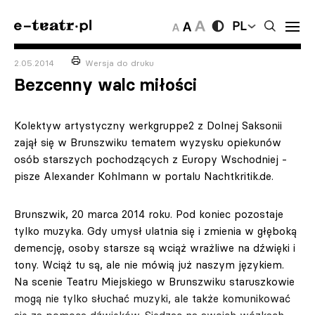
PL
2.05.2014
Wersja do druku
Bezcenny walc miłości
Kolektyw artystyczny werkgruppe2 z Dolnej Saksonii
zajął się w Brunszwiku tematem wyzysku opiekunów
osób starszych pochodzących z Europy Wschodniej -
pisze Alexander Kohlmann w portalu Nachtkritik.de.
Brunszwik, 20 marca 2014 roku. Pod koniec pozostaje
tylko muzyka. Gdy umysł ulatnia się i zmienia w głęboką
demencję, osoby starsze są wciąż wrażliwe na dźwięki i
tony. Wciąż tu są, ale nie mówią już naszym językiem.
Na scenie Teatru Miejskiego w Brunszwiku staruszkowie
mogą nie tylko słuchać muzyki, ale także komunikować