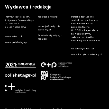
Wydawca i redakcja
Instytut Teatralny im.
redakcja e-teatr.pl
Portal e-teatr.pl jest
Zbigniewa Raszewskiego
centralnym punktem na
ul. Jazdów 1
internetowej mapie
redakcja@instytut-
00-467 Warszawa
polskiego teatru.
teatralny.pl
Od 2004 roku jesteśmy
najważniejszym,
Dowiedz się więcej o
www.e-teatr.pl
codziennym źródłem
redakcji
informacji dla środowiska.
www.polishstage.pl
wsparcie@e-teatr.pl
www.instytut-teatralny.pl