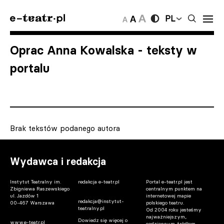
PL
Oprac Anna Kowalska
- teksty w
portalu
Brak tekstów podanego autora
Wydawca i redakcja
Instytut Teatralny im.
redakcja e-teatr.pl
Portal e-teatr.pl jest
Zbigniewa Raszewskiego
centralnym punktem na
ul. Jazdów 1
internetowej mapie
redakcja@instytut-
00-467 Warszawa
polskiego teatru.
teatralny.pl
Od 2004 roku jesteśmy
najważniejszym,
Dowiedz się więcej o
www.e-teatr.pl
codziennym źródłem