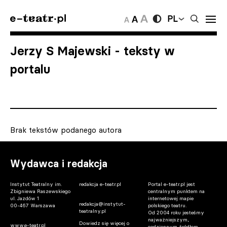
PL
Jerzy S Majewski
- teksty w
portalu
Brak tekstów podanego autora
Wydawca i redakcja
Instytut Teatralny im.
redakcja e-teatr.pl
Portal e-teatr.pl jest
Zbigniewa Raszewskiego
centralnym punktem na
ul. Jazdów 1
internetowej mapie
redakcja@instytut-
00-467 Warszawa
polskiego teatru.
teatralny.pl
Od 2004 roku jesteśmy
najważniejszym,
Dowiedz się więcej o
www.e-teatr.pl
codziennym źródłem