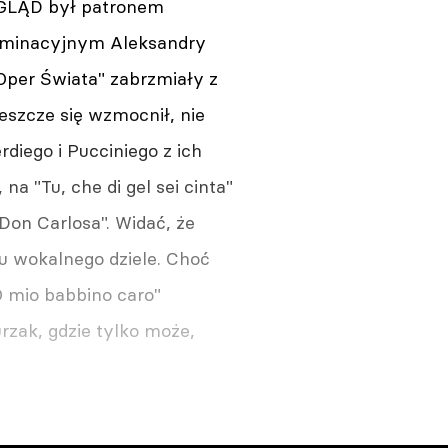
EGLĄD był patronem
ulminacyjnym Aleksandry
Oper Świata" zabrzmiały z
eszcze się wzmocnił, nie
iego i Pucciniego z ich
na "Tu, che di gel sei cinta"
Don Carlosa". Widać, że
u wokalnego dziele. Choć
O mio babbino caro"
rzak, gdzie tylko może,