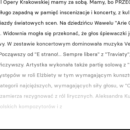
wal Opery Krakowskiej mamy za sobą. Mamy, bo PRZ
ługo zapadną w pamięć inscenizacje i koncerty, z k
azdy światowych scen. Na dziedzińcu Wawelu "Arie 
. Widownia mogła się przekonać, że głos śpiewaczki j
rwy. W zestawie koncertowym dominowała muzyka Verd
Począwszy od "E strano!... Sempre libera" z "Traviaty", 
ńczywszy. Artystka wykonała także partię solową z "
występów w roli Elżbiety w tym wymagającym kunszt
kategorii najcięższych, wymagających siły głosu, w "
 zamierza rezygnować z ról lirycznych. Aleksandra Ku
polskich kompozytorów i z