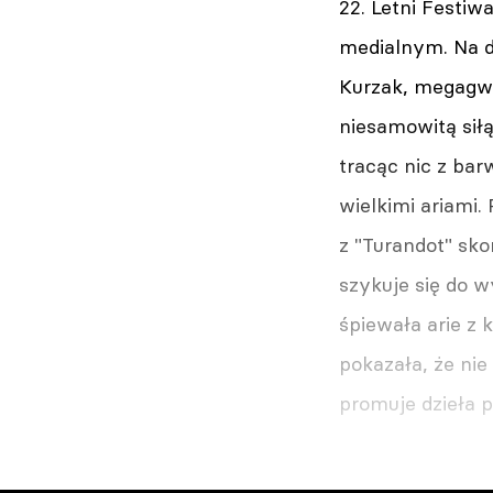
22. Letni Festi
medialnym. Na d
Kurzak, megagwi
niesamowitą siłą
tracąc nic z ba
wielkimi ariami. 
z "Turandot" sko
szykuje się do 
śpiewała arie z 
pokazała, że nie
promuje dzieła 