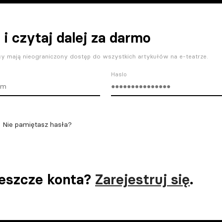
 i czytaj dalej za darmo
y mają nieograniczony dostęp do wszystkich artykułów na e-teatrze.
Haslo
Nie pamiętasz hasła?
jeszcze konta?
Zarejestruj się
.