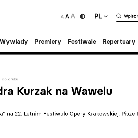
PL
/Wywiady
Premiery
Festiwale
Repertuary
a do druku
dra Kurzak na Wawelu
a" na 22. Letnim Festiwalu Opery Krakowskiej. Pisze