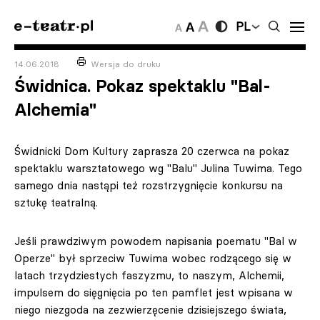
PL
14.06.2018
Wersja do druku
Świdnica. Pokaz spektaklu "Bal-
Alchemia"
Świdnicki Dom Kultury zaprasza 20 czerwca na pokaz
spektaklu warsztatowego wg "Balu" Julina Tuwima. Tego
samego dnia nastąpi też rozstrzygnięcie konkursu na
sztukę teatralną.
Jeśli prawdziwym powodem napisania poematu "Bal w
Operze" był sprzeciw Tuwima wobec rodzącego się w
latach trzydziestych faszyzmu, to naszym, Alchemii,
impulsem do sięgnięcia po ten pamflet jest wpisana w
niego niezgoda na zezwierzęcenie dzisiejszego świata,