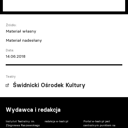
Źródło:
Materiał własny
Materiał nadesłany
Data:
14.06.2018
Teatry
Świdnicki Ośrodek Kultury
Wydawca i redakcja
Instytut Teatralny im.
redakcja e-teatr.pl
Portal e-teatr.pl jest
Zbigniewa Raszewskiego
centralnym punktem na