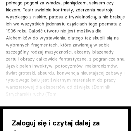
pełnego pogoni za władzą, pieniądzem, seksem czy
kiczem. Teatr uwielbia kontrasty, zderzenia nastroju
wysokiego z niskim, patosu z trywialnością, a nie brakuje
ich we wszystkich jedenastu częściach tego poematu z
1936 roku. Całość utworu nie jest możliwa dla
Alchemików do wystawienia, dlatego też skupili się na
wybranych fragmentach, które zawierają w sobie
szczególny rodzaj muzyczności, akcenty błazenady,
żartu i obrazy całkowicie fantastyczne, z pogranicza snu.
Język pełen inwektyw, potocyzmów, makaronizmów,
świat groteski, absurdu, konwencja nieustającej zabawy i
tytułowego balu jest świetnym materiałem do pracy
warsztatowej dla ekspertów od dźwięku (Dominik
Strycharski) ruchu (Tom
Zaloguj się i czytaj dalej za