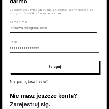
darmo
Zalogowani użytkownicy mają nieograniczony dostęp do
wszystkich artykułów na e-teatrze.
Adres e-mail
Haslo
Zaloguj
Nie pamiętasz hasła?
Nie masz jeszcze konta?
Zarejestruj się
.