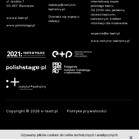
ul. Jazdów 1
internetowej mapie
redakcja@instytut-
00-467 Warszawa
polskiego teatru.
teatralny.pl
Od 2004 roku jesteśmy
najważniejszym,
Dowiedz się więcej o
www.e-teatr.pl
codziennym źródłem
redakcji
informacji dla środowiska.
www.polishstage.pl
wsparcie@e-teatr.pl
www.instytut-teatralny.pl
Copyright © 2026 e-teatr.pl
Polityka prywatności
Używamy plików cookies do celów technicznych i analitycznych.