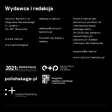
Wydawca i redakcja
Instytut Teatralny im.
redakcja e-teatr.pl
Portal e-teatr.pl jest
Zbigniewa Raszewskiego
centralnym punktem na
ul. Jazdów 1
internetowej mapie
redakcja@instytut-
00-467 Warszawa
polskiego teatru.
teatralny.pl
Od 2004 roku jesteśmy
najważniejszym,
Dowiedz się więcej o
www.e-teatr.pl
codziennym źródłem
redakcji
informacji dla środowiska.
www.polishstage.pl
wsparcie@e-teatr.pl
www.instytut-teatralny.pl