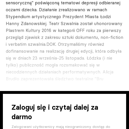
sensoryczną" poświęconą tematowi depresji odbieranej
oczami dziecka. Działanie zrealizowano w ramach
Stypendium artystycznego Prezydent Miasta Łodzi
Hanny Zdanowskiej. Teatr Szwalnia został uhonorowany
Plastrem Kultury 2016 w kategorii OFF roku za pierwszy
przegląd zjawisk z zakresu sztuki dokumentu, non-fiction
i verbatim szwalnia.DOK. Otrzymaliśmy również
dofinansowanie na realizację drugiej edycji, która odbyła
się w dniach 23 września-25 listopada. Łódzka (i nie
tylko) publiczność mogła rozsmakować się w
niecodziennych działaniach performatywnych. Alicja
Brudło zaprezentowała śledztwo teatralne "Bru
Zaloguj się i czytaj dalej za
darmo
Zalogowani użytkownicy mają nieograniczony dostęp do