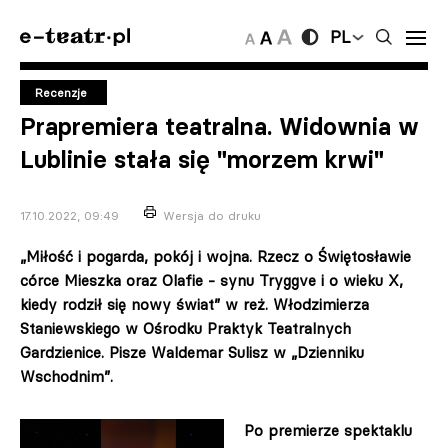
PL
Recenzje
Prapremiera teatralna. Widownia w
Lublinie stała się "morzem krwi"
17.10.2022, 09:49
Wersja do druku
„Miłość i pogarda, pokój i wojna. Rzecz o Świętosławie
córce Mieszka oraz Olafie - synu Tryggve i o wieku X,
kiedy rodził się nowy świat” w reż. Włodzimierza
Staniewskiego w Ośrodku Praktyk Teatralnych
Gardzienice. Pisze Waldemar Sulisz w „Dzienniku
Wschodnim”.
Po premierze spektaklu