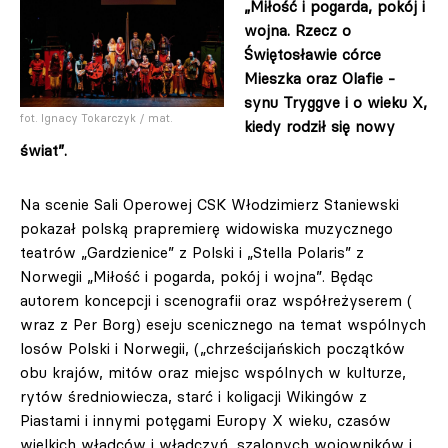
„Miłość i pogarda, pokój i
wojna. Rzecz o
Świętosławie córce
Mieszka oraz Olafie -
synu Tryggve i o wieku X,
fot. Ignacy Tokarczyk / mat.
kiedy rodził się nowy
świat”.
Na scenie Sali Operowej CSK Włodzimierz Staniewski
pokazał polską prapremierę widowiska muzycznego
teatrów „Gardzienice” z Polski i „Stella Polaris” z
Norwegii „Miłość i pogarda, pokój i wojna”. Będąc
autorem koncepcji i scenografii oraz współreżyserem (
wraz z Per Borg) eseju scenicznego na temat wspólnych
losów Polski i Norwegii, („chrześcijańskich początków
obu krajów, mitów oraz miejsc wspólnych w kulturze,
rytów średniowiecza, starć i koligacji Wikingów z
Piastami i innymi potęgami Europy X wieku, czasów
wielkich władców i władczyń, szalonych wojowników i