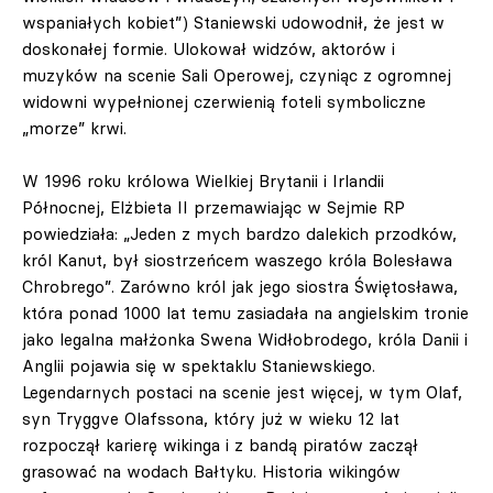
wspaniałych kobiet”) Staniewski udowodnił, że jest w
doskonałej formie. Ulokował widzów, aktorów i
muzyków na scenie Sali Operowej, czyniąc z ogromnej
widowni wypełnionej czerwienią foteli symboliczne
„morze” krwi.
W 1996 roku królowa Wielkiej Brytanii i Irlandii
Północnej, Elżbieta II przemawiając w Sejmie RP
powiedziała: „Jeden z mych bardzo dalekich przodków,
król Kanut, był siostrzeńcem waszego króla Bolesława
Chrobrego”. Zarówno król jak jego siostra Świętosława,
która ponad 1000 lat temu zasiadała na angielskim tronie
jako legalna małżonka Swena Widłobrodego, króla Danii i
Anglii pojawia się w spektaklu Staniewskiego.
Legendarnych postaci na scenie jest więcej, w tym Olaf,
syn Tryggve Olafssona, który już w wieku 12 lat
rozpoczął karierę wikinga i z bandą piratów zaczął
grasować na wodach Bałtyku. Historia wikingów