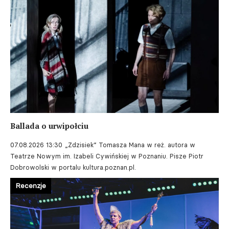
Ballada o urwipołciu
07.08.2026 13:30
„Zdzisiek” Tomasza Mana w reż. autora w
Teatrze Nowym im. Izabeli Cywińskiej w Poznaniu. Pisze Piotr
Dobrowolski w portalu kultura.poznan.pl.
Recenzje