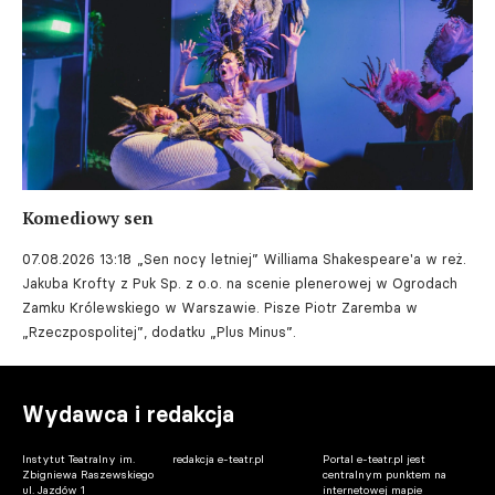
Komediowy sen
07.08.2026 13:18
„Sen nocy letniej” Williama Shakespeare'a w reż.
Jakuba Krofty z Puk Sp. z o.o. na scenie plenerowej w Ogrodach
Zamku Królewskiego w Warszawie. Pisze Piotr Zaremba w
„Rzeczpospolitej”, dodatku „Plus Minus”.
Wydawca i redakcja
Instytut Teatralny im.
redakcja e-teatr.pl
Portal e-teatr.pl jest
Zbigniewa Raszewskiego
centralnym punktem na
ul. Jazdów 1
internetowej mapie