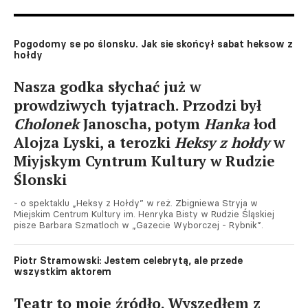
Pogodomy se po ślonsku. Jak sie skońcył sabat heksow z
hołdy
Nasza godka słychać już w
prowdziwych tyjatrach. Przodzi był
Cholonek
Janoscha, potym
Hanka
łod
Alojza Lyski, a terozki
Heksy z hołdy
w
Miyjskym Cyntrum Kultury w Rudzie
Ślonski
- o spektaklu „Heksy z Hołdy” w reż. Zbigniewa Stryja w
Miejskim Centrum Kultury im. Henryka Bisty w Rudzie Śląskiej
pisze Barbara Szmatloch w „Gazecie Wyborczej - Rybnik”.
Piotr Stramowski: Jestem celebrytą, ale przede
wszystkim aktorem
Teatr to moje źródło. Wyszedłem z