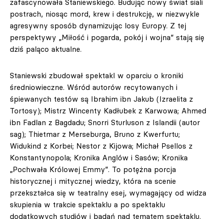
zafascynowała Staniewskiego. Budując nowy świat siali
postrach, niosąc mord, krew i destrukcję, w niezwykle
agresywny sposób dynamizując losy Europy. Z tej
perspektywy „Miłość i pogarda, pokój i wojna” stają się
dziś paląco aktualne.
Staniewski zbudował spektakl w oparciu o kroniki
średniowieczne. Wśród autorów recytowanych i
śpiewanych testów są Ibrahim ibn Jakub (Izraelita z
Tortosy); Mistrz Wincenty Kadłubek z Karwowa; Ahmed
ibn Fadlan z Bagdadu; Snorri Sturluson z Islandii (autor
sag); Thietmar z Merseburga, Bruno z Kwerfurtu;
Widukind z Korbei; Nestor z Kijowa; Michał Psellos z
Konstantynopola; Kronika Anglów i Sasów; Kronika
„Pochwała Królowej Emmy”. To potężna porcja
historycznej i mitycznej wiedzy, która na scenie
przekształca się w teatralny esej, wymagający od widza
skupienia w trakcie spektaklu a po spektaklu
dodatkowych studiów i badań nad tematem spektaklu.