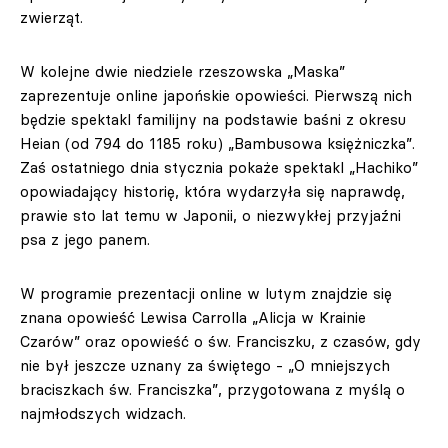
zwierząt.
W kolejne dwie niedziele rzeszowska „Maska”
zaprezentuje online japońskie opowieści. Pierwszą nich
będzie spektakl familijny na podstawie baśni z okresu
Heian (od 794 do 1185 roku) „Bambusowa księżniczka”.
Zaś ostatniego dnia stycznia pokaże spektakl „Hachiko”
opowiadający historię, która wydarzyła się naprawdę,
prawie sto lat temu w Japonii, o niezwykłej przyjaźni
psa z jego panem.
W programie prezentacji online w lutym znajdzie się
znana opowieść Lewisa Carrolla „Alicja w Krainie
Czarów” oraz opowieść o św. Franciszku, z czasów, gdy
nie był jeszcze uznany za świętego - „O mniejszych
braciszkach św. Franciszka”, przygotowana z myślą o
najmłodszych widzach.