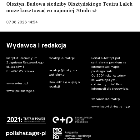
Olsztyn. Budowa siedziby Olsztyńskiego Teatru Lalek
może kosztować co najmniej 70 mln zł
07.08.2026 14:54
Wydawca i redakcja
Instytut Teatralny im.
redakcja e-teatr.pl
Portal e-teatr.pl jest
Zbigniewa Raszewskiego
centralnym punktem na
ul. Jazdów 1
internetowej mapie
redakcja@instytut-
00-467 Warszawa
polskiego teatru.
teatralny.pl
Od 2004 roku jesteśmy
najważniejszym,
Dowiedz się więcej o
www.e-teatr.pl
codziennym źródłem
redakcji
informacji dla środowiska.
www.polishstage.pl
wsparcie@e-teatr.pl
www.instytut-teatralny.pl