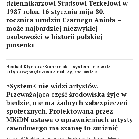
dziennikarzowi Studsowi Terkelowi w
1987 roku. 16 stycznia mija 80.
rocznica urodzin Czarnego Anioła –
może najbardziej niezwykłej
osobowości w historii polskiej
piosenki.
Redbad Klynstra-Komarnicki: „system” nie widzi
artystów; większość z nich żyje w biedzie
>System< nie widzi artystów.
Przeważająca część środowiska żyje w
biedzie, nie ma żadnych zabezpieczeń
społecznych. Projektowana przez
MKiDN ustawa o uprawnieniach artysty
zawodowego ma szansę to zmienić
- mówi PAP aktor, reżyser, p.o. dyrektora Teatru im. Juliusza