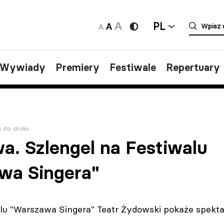
PL
/Wywiady
Premiery
Festiwale
Repertuary
a do druku
a. Szlengel na Festiwalu
wa Singera"
lu "Warszawa Singera" Teatr Żydowski pokaże spekta