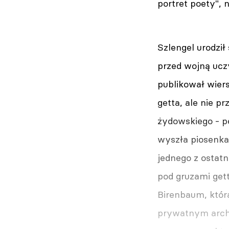
portret poety", 
Szlengel urodził
przed wojną uczy
publikował wiers
getta, ale nie 
żydowskiego - pe
wyszła piosenka
jednego z ostatn
pod gruzami gett
Birenbaum, która
prywatnym archi