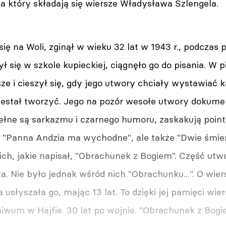
na który składają się wiersze Władysława Szlengela.
 się na Woli, zginął w wieku 32 lat w 1943 r., podczas
ł się w szkole kupieckiej, ciągnęło go do pisania. W 
ze i cieszył się, gdy jego utwory chciały wystawiać ka
przestał tworzyć. Jego na pozór wesołe utwory dokum
łne są sarkazmu i czarnego humoru, zaskakują pointa
 "Panna Andzia ma wychodne", ale także "Dwie śmier
ich, jakie napisał, "Obrachunek z Bogiem". Część utw
a. Nie było jednak wśród nich "Obrachunku...". O wie
 usłyszała go, mając 13 lat. To dzięki jej pamięci wier
wum w Hajfie. 30 lat po wojnie. "Obrachunek z Bogie