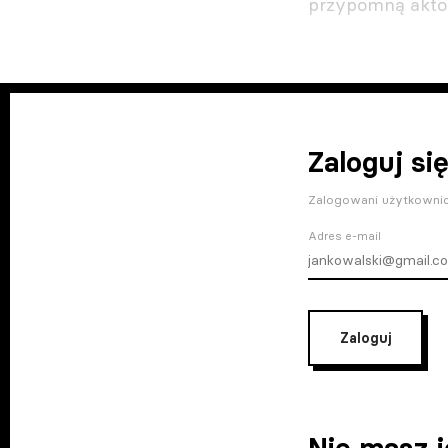
przypomną akto
Zaloguj się
Zalogowani użytkownic
Adres e-mail
Zaloguj