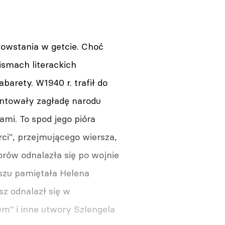
 powstania w getcie. Choć
pismach literackich
barety. W1940 r. trafił do
entowały zagładę narodu
mi. To spod jego pióra
ci", przejmującego wiersza,
orów odnalazła się po wojnie
rszu pamiętała Helena
sz odnalazł się w
m" i inne utwory Szlengela