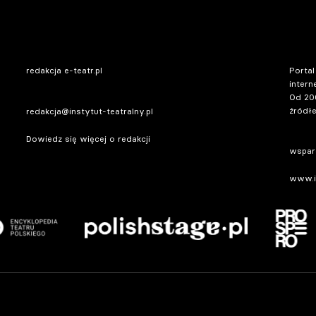
redakcja e-teatr.pl
Portal
intern
Od 20
źródłe
redakcja@instytut-teatralny.pl
Dowiedz się więcej o redakcji
wsparc
www.in