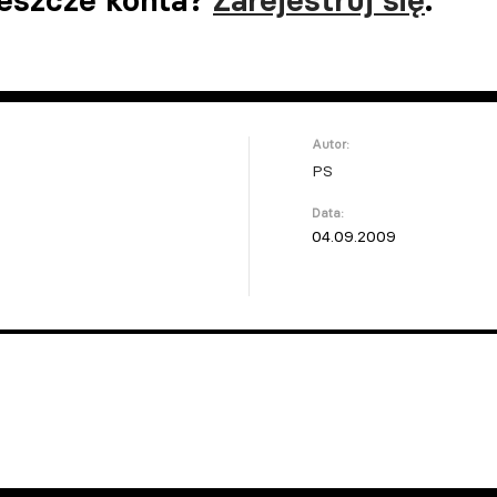
jeszcze konta?
Zarejestruj się
.
Autor:
PS
Data:
04.09.2009