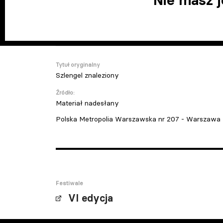
Nie masz 
Tytuł oryginalny
Szlengel znaleziony
Źródło:
Materiał nadesłany
Polska Metropolia Warszawska nr 207 - Warszawa
Festiwale
VI edycja