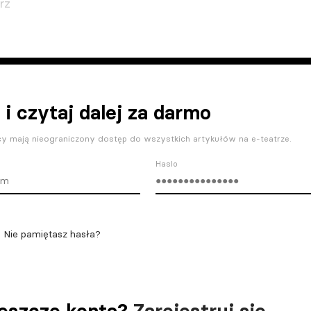
rz
 i czytaj dalej za darmo
y mają nieograniczony dostęp do wszystkich artykułów na e-teatrze.
Haslo
Nie pamiętasz hasła?