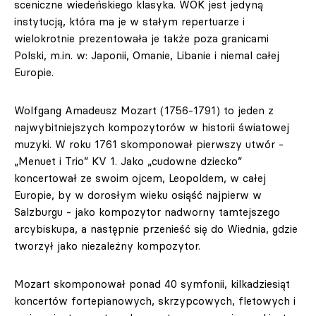
sceniczne wiedeńskiego klasyka. WOK jest jedyną
instytucją, która ma je w stałym repertuarze i
wielokrotnie prezentowała je także poza granicami
Polski, m.in. w: Japonii, Omanie, Libanie i niemal całej
Europie.
Wolfgang Amadeusz Mozart (1756-1791) to jeden z
najwybitniejszych kompozytorów w historii światowej
muzyki. W roku 1761 skomponował pierwszy utwór -
„Menuet i Trio” KV 1. Jako „cudowne dziecko”
koncertował ze swoim ojcem, Leopoldem, w całej
Europie, by w dorosłym wieku osiąść najpierw w
Salzburgu - jako kompozytor nadworny tamtejszego
arcybiskupa, a następnie przenieść się do Wiednia, gdzie
tworzył jako niezależny kompozytor.
Mozart skomponował ponad 40 symfonii, kilkadziesiąt
koncertów fortepianowych, skrzypcowych, fletowych i