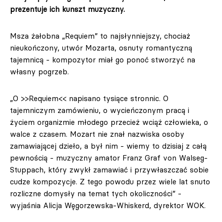
prezentuje ich kunszt muzyczny.
Msza żałobna „Requiem” to najsłynniejszy, chociaż
nieukończony, utwór Mozarta, osnuty romantyczną
tajemnicą - kompozytor miał go ponoć stworzyć na
własny pogrzeb.
„O >>Requiem<< napisano tysiące stronnic. O
tajemniczym zamówieniu, o wycieńczonym pracą i
życiem organizmie młodego przecież wciąż człowieka, o
walce z czasem. Mozart nie znał nazwiska osoby
zamawiającej dzieło, a był nim - wiemy to dzisiaj z całą
pewnością - muzyczny amator Franz Graf von Walseg-
Stuppach, który zwykł zamawiać i przywłaszczać sobie
cudze kompozycje. Z tego powodu przez wiele lat snuto
rozliczne domysły na temat tych okoliczności” -
wyjaśnia Alicja Węgorzewska-Whiskerd, dyrektor WOK.