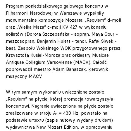
Program poniedziałkowego galowego koncertu w
Filharmonii Narodowej w Warszawie wypełniły
monumentalne kompozycje Mozarta: „Requiem” d-moll
oraz „Wielka Msza” c-moll KV 427 w wykonaniu
solistów (Dorota Szczepańska - sopran, Maya Gour -
mezzosopran, Benjamin Hulett - tenor, Rafał Siwek -
bas), Zespołu Wokalnego WOK przygotowanego przez
Krzysztofa Kusiel-Moroza oraz orkiestry Musicae
Antiquae Collegium Varsoviense (MACV). Całość
poprowadził maestro Adam Banaszak, kierownik
muzyczny MACV.
W tym samym wykonaniu uwiecznione zostało
„Requiem” na płycie, której promocja towarzyszyła
koncertowi. Nagranie uwiecznione na płycie zostało
zrealizowane w stroju A₁ = 430 Hz, powstało na
podstawie urtextu (zapis nutowy wydany drukiem)
wydawnictwa New Mozart Edition, w opracowaniu