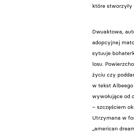
które stworzyły 
Dwuaktowa, autob
adopcyjnej matce
sytuuje bohaterk
losu. Powierzcho
życiu czy podda
w tekst Albeego 
wywołujące od c
– szczęściem oka
Utrzymana w form
„american dream