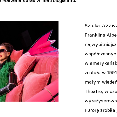
 Marzena Kuraś w Teatrologia.info.
Sztuka
Trzy wy
Franklina Albe
najwybitniejs
współczesnych,
w amerykański
została w 1991
małym wiedeńs
Theatre, w cze
wyreżyserowan
Furorę zrobiła 