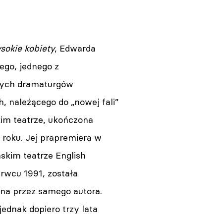
sokie kobiety
, Edwarda
ego, jednego z
zych dramaturgów
 należącego do „nowej fali”
m teatrze, ukończona
 roku. Jej prapremiera w
kim teatrze English
rwcu 1991, została
a przez samego autora.
jednak dopiero trzy lata