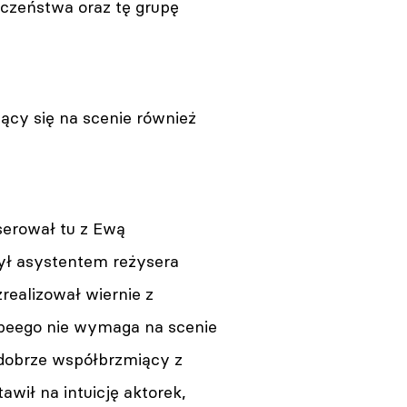
eczeństwa oraz tę grupę
ący się na scenie również
serował tu z Ewą
ył asystentem reżysera
zrealizował wiernie z
lbeego nie wymaga na scenie
 dobrze współbrzmiący z
wił na intuicję aktorek,