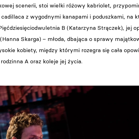
kowej scenerii, stoi wielki różowy kabriolet, przypo
cadillaca z wygodnymi kanapami i poduszkami, na k
ięćdziesięciodwuletnia B (Katarzyna Strączek), jej 
C (Hanna Skarga) – młoda, dbająca o sprawy majątko
sokie kobiety, między którymi rozegra się cała opow
 rodzinna A oraz koleje jej życia.