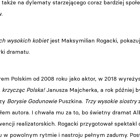
 także na dylematy starzejącego coraz bardziej społ
w.
ch wysokich kobiet
jest Maksymilian Rogacki, pokazuj
ki dramatu.
rem Polskim od 2008 roku jako aktor, w 2018 wyreży
, krzycząc Polska!
Janusza Majcherka, a rok później b
rzy
Borysie Godunowie
Puszkina.
Trzy wysokie siostry
łem autora. I chwała mu za to, bo świetny dramat A
encji realizatorskich. Rogacki przygotował spektakl
 w powolnym rytmie i nastroju pełnym zadumy. Posta