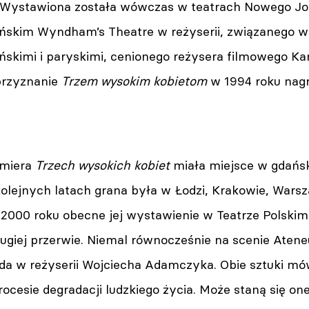
. Wystawiona została wówczas w teatrach Nowego Jor
ńskim Wyndham’s Theatre w reżyserii, związanego w 
yńskimi i paryskimi, cenionego reżysera filmowego K
przyznanie
Trzem wysokim kobietom
w 1994 roku nagr
emiera
Trzech wysokich kobiet
miała miejsce w gdańs
olejnych latach grana była w Łodzi, Krakowie, Warsz
 2000 roku obecne jej wystawienie w Teatrze Polskim
ugiej przerwie. Niemal równocześnie na scenie Ate
a w reżyserii Wojciecha Adamczyka. Obie sztuki mówi
cesie degradacji ludzkiego życia. Może staną się one