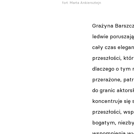
fort. Marta Ankiersztejn
Grażyna Barszcz
ledwie poruszaj
cały czas elega
przeszłości, któ
dlaczego o tym m
przerażone, pat
do granic aktors
koncentruje się
przeszłości, ws
bogatym, niezbyt
wspomnienia wyw