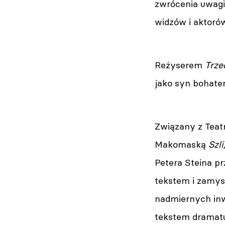
zwrócenia uwagi
widzów i aktoró
Reżyserem
Trze
jako syn bohater
Związany z Teat
Makomaską
Szli
Petera Steina p
tekstem i zamys
nadmiernych inw
tekstem dramatu