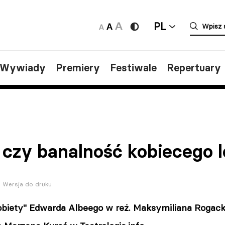
PL
/Wywiady
Premiery
Festiwale
Repertuary
 czy banalność kobiecego 
Wersja do druku
obiety" Edwarda Albeego w reż. Maksymiliana Rogack