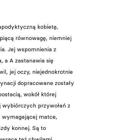
 apodyktyczną kobietę,
apiącą równowagę, niemniej
a. Jej wspomnienia z
, a A zastanawia się
, jej oczy, niejednokrotnie
dynacji dopracowane zostały
postacią, wokół której
ej wybiórczych przywołań z
e, wymagającej matce,
zdy konnej. Są to
owraca też chwilami