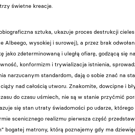
trzy świetne kreacje.
iograficzna sztuka, ukazuje proces destrukcji ciele
 Albeego, wysokiej i surowej), a przez brak odwołan
ę jako zdeterminowaną i uległą ofiarę, godzącą się 
wność, konformizm i trywializacja istnienia, sprowad
nia narzucanym standardom, dają o sobie znać na sta
ciąży nad całością utworu. Znakomite, dowcipne i bły
zasu do czasu uśmiech, nie są w stanie przyćmić p
zuje się stan utraty świadomości po udarze, którego
ie scenicznego realizmu pierwsza część przedstawieni
” bogatej matrony, którą poznajemy gdy ma dziewięćd