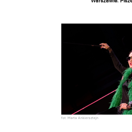
Warszawie. Pisze
fot. Marta Ankiersztejn