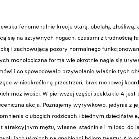
ewska fenomenalnie kreuje starą, obolałą, złośliwą,
ącą się na sztywnych nogach, czasami z trudnością ł
ncką i zachowującą pozory normalnego funkcjonowani
rych monologiczna forma wielokrotnie nagle się urywa
ówi i co spowodowało przywołanie właśnie tych chwil
rzące w nieokreśloną przestrzeń, brak ruchowej koor
kich możliwości. W pierwszej części spektaklu A jest 
 sceniczna akcja. Poznajemy wyrywkowo, jedynie z j
pomnienia o ubogich rodzicach i biednym dzieciństwi
 atrakcyjnym mężu, własnej stadninie i miłości do ja
ołujące uśmiech na gnębionej bólem twarzy. Ale p