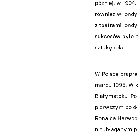
później, w 1994
również w londy
z teatrami lond
sukcesów było 
sztukę roku.
W Polsce prapr
marcu 1995. W k
Białymstoku. Po
pierwszym po dł
Ronalda Harwood
nieubłaganym pro