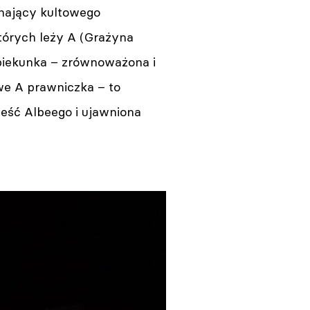
minający kultowego
tórych leży A (Grażyna
opiekunka – zrównoważona i
we A prawniczka – to
ieść Albeego i ujawniona