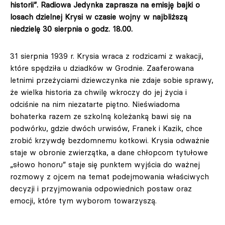
historii”. Radiowa Jedynka zaprasza na emisję bajki o
losach dzielnej Krysi w czasie wojny w najbliższą
niedzielę 30 sierpnia o godz. 18.00.
31 sierpnia 1939 r. Krysia wraca z rodzicami z wakacji,
które spędziła u dziadków w Grodnie. Zaaferowana
letnimi przeżyciami dziewczynka nie zdaje sobie sprawy,
że wielka historia za chwilę wkroczy do jej życia i
odciśnie na nim niezatarte piętno. Nieświadoma
bohaterka razem ze szkolną koleżanką bawi się na
podwórku, gdzie dwóch urwisów, Franek i Kazik, chce
zrobić krzywdę bezdomnemu kotkowi. Krysia odważnie
staje w obronie zwierzątka, a dane chłopcom tytułowe
„słowo honoru” staje się punktem wyjścia do ważnej
rozmowy z ojcem na temat podejmowania właściwych
decyzji i przyjmowania odpowiednich postaw oraz
emocji, które tym wyborom towarzyszą.