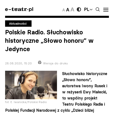
PL
Aktualności
Polskie Radio. Słuchowisko
historyczne „Słowo honoru” w
Jedynce
28.08.2020, 15:20
Wersja do druku
Słuchowisko historyczne
„Słowo honoru”,
autorstwa Iwony Rusek i
w reżyserii Ewy Małecki,
to wspólny projekt
fot. E. Iwanicka/Polskie Radio
Teatru Polskiego Radia i
Polskiej Fundacji Narodowej z cyklu „Dzieci bliżej