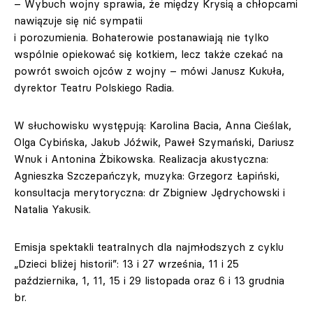
– Wybuch wojny sprawia, że między Krysią a chłopcami
nawiązuje się nić sympatii
i porozumienia. Bohaterowie postanawiają nie tylko
wspólnie opiekować się kotkiem, lecz także czekać na
powrót swoich ojców z wojny – mówi Janusz Kukuła,
dyrektor Teatru Polskiego Radia.
W słuchowisku występują: Karolina Bacia, Anna Cieślak,
Olga Cybińska, Jakub Jóźwik, Paweł Szymański, Dariusz
Wnuk i Antonina Żbikowska. Realizacja akustyczna:
Agnieszka Szczepańczyk, muzyka: Grzegorz Łapiński,
konsultacja merytoryczna: dr Zbigniew Jędrychowski i
Natalia Yakusik.
Emisja spektakli teatralnych dla najmłodszych z cyklu
„Dzieci bliżej historii”: 13 i 27 września, 11 i 25
października, 1, 11, 15 i 29 listopada oraz 6 i 13 grudnia
br.