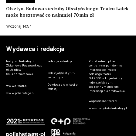
Olsztyn. Budowa siedziby Olsztyńskiego Teatru Lalek
może kosztować co najmniej 70 mln zł
Wczoraj 14:54
Wydawca i redakcja
Instytut Teatralny im.
redakcja e-teatr.pl
Portal e-teatr.pl jest
Zbigniewa Raszewskiego
centralnym punktem na
ul. Jazdów 1
internetowej mapie
redakcja@instytut-
00-467 Warszawa
polskiego teatru.
teatralny.pl
Od 2004 roku jesteśmy
najważniejszym,
Dowiedz się więcej o
www.e-teatr.pl
codziennym źródłem
redakcji
informacji dla środowiska.
www.polishstage.pl
wsparcie@e-teatr.pl
www.instytut-teatralny.pl