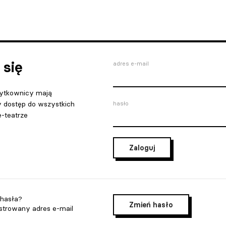
 się
adres e-mail
ytkownicy mają
y dostęp do wszystkich
hasło
e-teatrze
Zaloguj
 hasła?
Zmień hasło
jstrowany adres e-mail