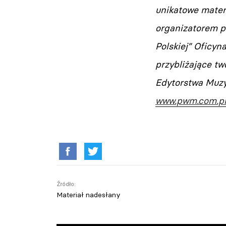
unikatowe mater
organizatorem p
Polskiej” Oficy
przybliżające tw
Edytorstwa Muzy
www.pwm.com.p
Źródło:
Materiał nadesłany