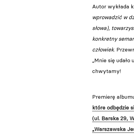
Autor wykłada k
wprowadzić w dź
słowa), towarzys
konkretny semant
człowiek
. Przew
„Mnie się udało 
chwytamy!
Premierę album
które odbędzie s
(ul. Barska 29,
„Warszawska Je