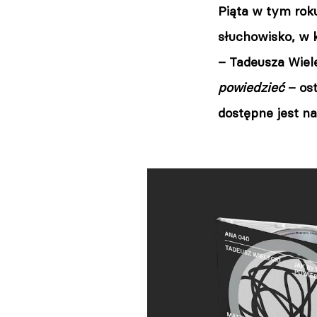
Piąta w tym rok
słuchowisko, w 
– Tadeusza Wiel
powiedzieć
– os
dostępne jest n