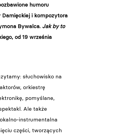
epozbawione humoru
 Damięckiej i kompozytora
Szymona Bywalca.
Jak by to
kiego, od 19 września
czytamy: słuchowisko na
aktorów, orkiestrę
ektronikę, pomyślane,
spektakl. Ale także
okalno-instrumentalna
sięciu części, tworzących