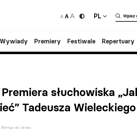
PL
/Wywiady
Premiery
Festiwale
Repertuary
 Premiera słuchowiska „Ja
ieć” Tadeusza Wieleckie
Wersja do druku