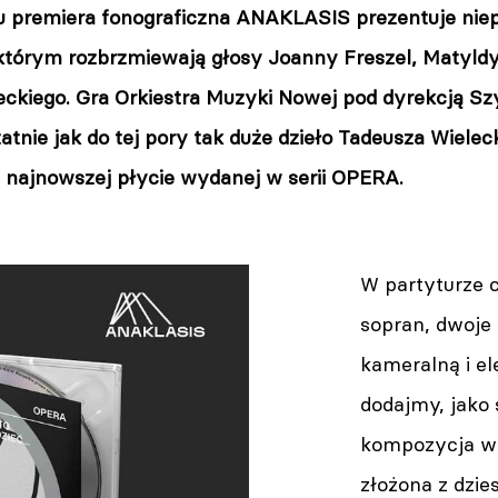
u premiera fonograficzna ANAKLASIS prezentuje ni
którym rozbrzmiewają głosy Joanny Freszel, Matyldy
eckiego. Gra Orkiestra Muzyki Nowej pod dyrekcją 
tatnie jak do tej pory tak duże dzieło Tadeusza Wielec
a najnowszej płycie wydanej w serii OPERA.
W partyturze 
sopran, dwoje 
kameralną i el
dodajmy, jako 
kompozycja w
złożona z dzie