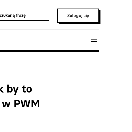
Zaloguj się
k by to
go w PWM