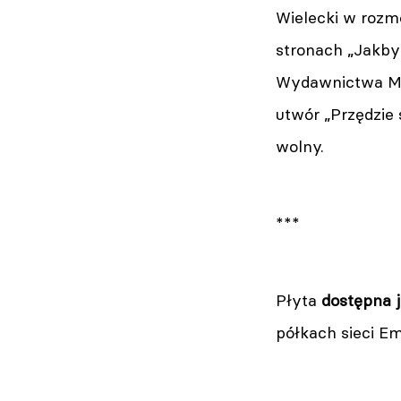
Wielecki w roz
stronach „Jakby 
Wydawnictwa Muz
utwór „Przędzie 
wolny.
***
Płyta
dostępna 
półkach sieci E