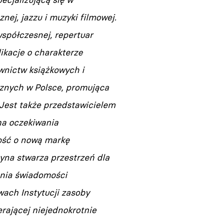
ej, jazzu i muzyki filmowej.
spółczesnej, repertuar
likacje o charakterze
nictw książkowych i
cznych w Polsce, promująca
Jest także przedstawicielem
na oczekiwania
ość o nową markę
na stwarza przestrzeń dla
wania świadomości
ach Instytucji zasoby
erającej niejednokrotnie