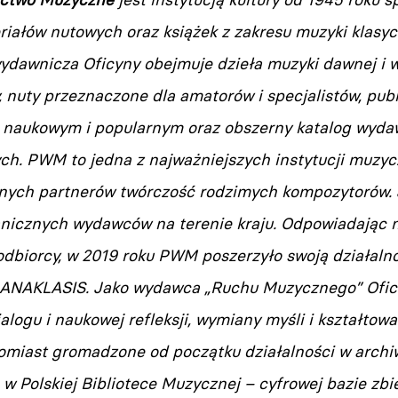
ałów nutowych oraz książek z zakresu muzyki klasyczn
wydawnicza Oficyny obejmuje dzieła muzyki dawnej i w
y, nuty przeznaczone dla amatorów i specjalistów, pub
naukowym i popularnym oraz obszerny katalog wydaw
ych. PWM to jedna z najważniejszych instytucji muzy
nych partnerów twórczość rodzimych kompozytorów. 
nicznych wydawców na terenie kraju. Odpowiadając 
dbiorcy, w 2019 roku PWM poszerzyło swoją działaln
 ANAKLASIS. Jako wydawca „Ruchu Muzycznego” Oficy
alogu i naukowej refleksji, wymiany myśli i kształto
tomiast gromadzone od początku działalności w archiw
w Polskiej Bibliotece Muzycznej – cyfrowej bazie zbi