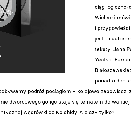
ciąg logiczno-
Wielecki mówi 
i przypowieści
jest tu autore
teksty: Jana P
Yeatsa, Fernan
Białoszewskieg
ponadto dopis
odbywamy podróż pociągiem – kolejowe zapowiedzi za
nie dworcowego gongu staje się tematem do wariacji.
ntycznej wędrówki do Kolchidy. Ale czy tylko?