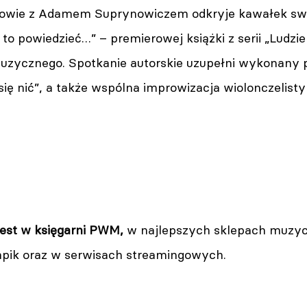
mowie z Adamem Suprynowiczem odkryje kawałek swo
to powiedzieć…” – premierowej książki z serii „Ludzi
ycznego. Spotkanie autorskie uzupełni wykonany p
się nić”, a także wspólna improwizacja wiolonczelis
jest w księgarni PWM,
w najlepszych sklepach muzyc
mpik oraz w serwisach streamingowych.