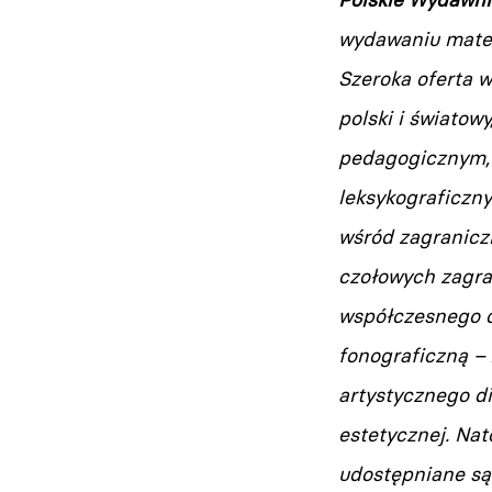
wydawaniu materi
Szeroka oferta 
polski i światow
pedagogicznym, 
leksykograficzn
wśród zagranicz
czołowych zagra
współczesnego o
fonograficzną –
artystycznego di
estetycznej. Na
udostępniane są 