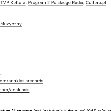
:
TVP Kultura
,
Program 2 Polskiego Radia
,
Culture.pl
 Muzyczny
l
om/anaklasisrecords
com/anaklasis
ictwo Muzyczne
jest instytucją kultury od 1945 roku s