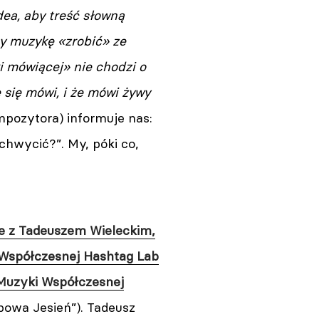
dea, aby treść słowną
y muzykę «zrobić» ze
ki mówiącej» nie chodzi o
 się mówi, i że mówi żywy
mpozytora) informuje nas:
chwycić?”. My, póki co,
ie z Tadeuszem Wieleckim,
i Współczesnej Hashtag Lab
 Muzyki Współczesnej
bowa Jesień”). Tadeusz