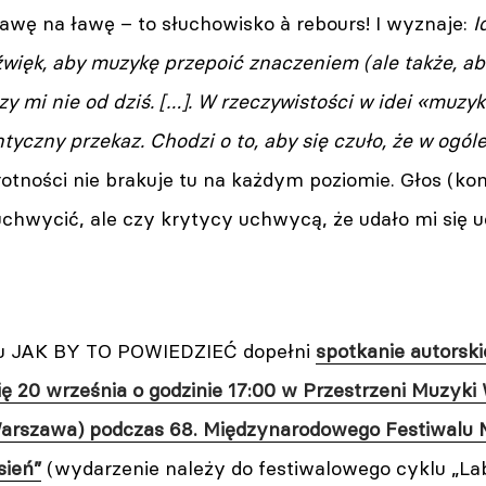
awę na ławę – to słuchowisko à rebours! I wyznaje:
I
więk, aby muzykę przepoić znaczeniem (ale także, ab
zy mi nie od dziś. […]. W rzeczywistości w idei «muzy
yczny przekaz. Chodzi o to, aby się czuło, że w ogóle
rotności nie brakuje tu na każdym poziomie. Głos (ko
uchwycić, ale czy krytycy uchwycą, że udało mi się u
u JAK BY TO POWIEDZIEĆ dopełni
spotkanie autorsk
ię 20 września o godzinie 17:00 w Przestrzeni Muzyk
 Warszawa) podczas 68. Międzynarodowego Festiwalu
sień”
(wydarzenie należy do festiwalowego cyklu „La