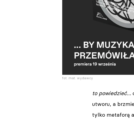
fot. mat. wydawcy
to powiedzieć…
utworu, a brzmie
tylko metaforą a