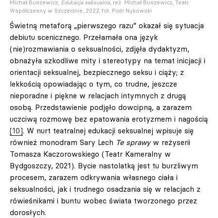
Michał Buszewicz,
Edukacja seksualna
, reż. Michał Buszewicz, Teatr
Współczesny w Szczecinie, 2022; fot. Piotr Nykowski
Świetną metaforą „pierwszego razu” okazał się sytuacja
debiutu scenicznego. Przełamała ona język
(nie)rozmawiania o seksualności, zdjęła dydaktyzm,
obnażyła szkodliwe mity i stereotypy na temat inicjacji i
orientacji seksualnej, bezpiecznego seksu i ciąży; z
lekkością opowiadając o tym, co trudne, jeszcze
nieporadne i piękne w relacjach intymnych z drugą
osobą. Przedstawienie podjęło dowcipną, a zarazem
uczciwą rozmowę bez epatowania erotyzmem i nagością
[10]
. W nurt teatralnej edukacji seksualnej wpisuje się
również monodram Sary Lech
Te sprawy
w reżyserii
Tomasza Kaczorowskiego (Teatr Kameralny w
Bydgoszczy, 2021). Bycie nastolatką jest tu burzliwym
procesem, zarazem odkrywania własnego ciała i
seksualności, jak i trudnego osadzania się w relacjach z
rówieśnikami i buntu wobec świata tworzonego przez
dorosłych.