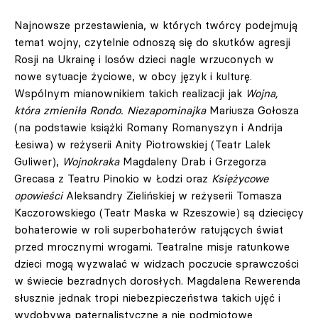
Najnowsze przestawienia, w których twórcy podejmują
temat wojny, czytelnie odnoszą się do skutków agresji
Rosji na Ukrainę i losów dzieci nagle wrzuconych w
nowe sytuacje życiowe, w obcy język i kulturę.
Wspólnym mianownikiem takich realizacji jak
Wojna,
która zmieniła Rondo. Niezapominajka
Mariusza Gołosza
(na podstawie książki Romany Romanyszyn i Andrija
Łesiwa) w reżyserii Anity Piotrowskiej (Teatr Lalek
Guliwer),
Wojnokraka
Magdaleny Drab i Grzegorza
Grecasa z Teatru Pinokio w Łodzi oraz
Księżycowe
opowieści
Aleksandry Zielińskiej w reżyserii Tomasza
Kaczorowskiego (Teatr Maska w Rzeszowie) są dziecięcy
bohaterowie w roli superbohaterów ratujących świat
przed mrocznymi wrogami. Teatralne misje ratunkowe
dzieci mogą wyzwalać w widzach poczucie sprawczości
w świecie bezradnych dorosłych. Magdalena Rewerenda
słusznie jednak tropi niebezpieczeństwa takich ujęć i
wydobywa paternalistyczne a nie podmiotowe