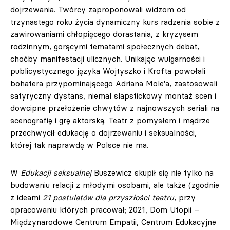
dojrzewania. Twórcy zaproponowali widzom od
trzynastego roku życia dynamiczny kurs radzenia sobie z
zawirowaniami chłopięcego dorastania, z kryzysem
rodzinnym, gorącymi tematami społecznych debat,
choćby manifestacji ulicznych. Unikając wulgarności i
publicystycznego języka Wojtyszko i Krofta powołali
bohatera przypominającego Adriana Mole'a, zastosowali
satyryczny dystans, niemal slapstickowy montaż scen i
dowcipne przełożenie chwytów z najnowszych seriali na
scenografię i grę aktorską. Teatr z pomysłem i mądrze
przechwycił edukację o dojrzewaniu i seksualności,
której tak naprawdę w Polsce nie ma.
W
Edukacji seksualnej
Buszewicz skupił się nie tylko na
budowaniu relacji z młodymi osobami, ale także (zgodnie
z ideami
21 postulatów dla przyszłości teatru
, przy
opracowaniu których pracował; 2021, Dom Utopii –
Międzynarodowe Centrum Empatii, Centrum Edukacyjne