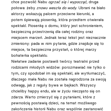
chce pozwolić Nabu
ogrzać się i wypocząć
, druga
połowa: żeby
znowu weszła do wody
. Ubrani na biało
aktorzy wskazują palcem przeciwne kierunki, a
potem śpiewają piosenkę, która przedtem otwierała
spektakl. Piosenkę o domu, który jest schronieniem,
bezpieczną przestrzenią dla całej rodziny oraz
miejscem marzeń. Jednak teraz tekst jest nieznacznie
zmieniony: pada w nim pytanie, gdzie znajduje się to
miejsce, ta bezpieczna przystań, o której marzy
bohaterka spektaklu.
Niełatwe zadanie postawili twórcy teatralni przed
rodzicami młodych widzów: porozmawiać nie tylko o
tym, czy spodobał im się spektakl, ale wytłumaczyć,
dlaczego mała Nabu nie została nagrodzona za swoją
odwagę, jak z reguły bywa w bajkach. Wszyscy
chcieliby happy endu, ale w życiu nieczęsto się on
zdarza. Warto zmierzyć się z pytaniami, które z
pewnością postawią dzieci, na temat możliwego
zakończenia historii Nabu oraz wspólnie zastanowić