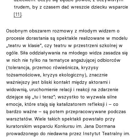
trudem, by z czasem dać wreszcie dziecku wsparcie
[11]
.
Osobnym obszarem rozmowy z młodym widzem o
procesie dorastania są spektakle realizowane w modelu
„teatru w klasie”, czy teatru w przestrzeni szkolnej w
ogóle. Siła oddziaływania na młodego widza zasadza się
w nich nie tylko na tematyce angażującej odbiorców
(tolerancja, przemoc rówieśnicza, kryzysy
tożsamościowe, kryzys ekologiczny), znacznie
ważniejszy jest bliski kontakt między aktorami i
widownią, uruchomienie relacji i reakcji na zdarzenie
dziejące się „tu i teraz”; wszystko to wyzwala silne
emocje, które stają się katalizatorem refleksji i – co
bardzo ważne – są potem przepracowywane podczas
warsztatów. Wiele takich spektakli powstało przy
kuratorskim wsparciu Konkursu im. Jana Dormana
prowadzonego do niedawna przez Instytut Teatralny im.