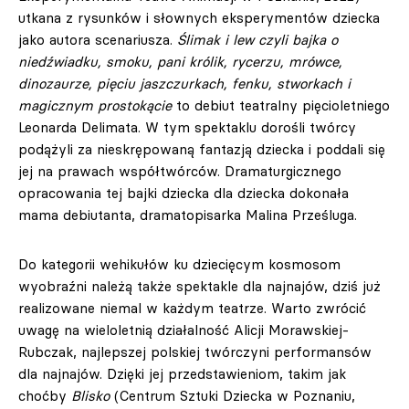
utkana z rysunków i słownych eksperymentów dziecka
jako autora scenariusza.
Ślimak i lew czyli bajka o
niedźwiadku, smoku, pani królik, rycerzu, mrówce,
dinozaurze, pięciu jaszczurkach, fenku, stworkach i
magicznym prostokącie
to debiut teatralny pięcioletniego
Leonarda Delimata. W tym spektaklu dorośli twórcy
podążyli za nieskrępowaną fantazją dziecka i poddali się
jej na prawach współtwórców. Dramaturgicznego
opracowania tej bajki dziecka dla dziecka dokonała
mama debiutanta, dramatopisarka Malina Prześluga.
Do kategorii wehikułów ku dziecięcym kosmosom
wyobraźni należą także spektakle dla najnajów, dziś już
realizowane niemal w każdym teatrze. Warto zwrócić
uwagę na wieloletnią działalność Alicji Morawskiej-
Rubczak, najlepszej polskiej twórczyni performansów
dla najnajów. Dzięki jej przedstawieniom, takim jak
choćby
Blisko
(Centrum Sztuki Dziecka w Poznaniu,