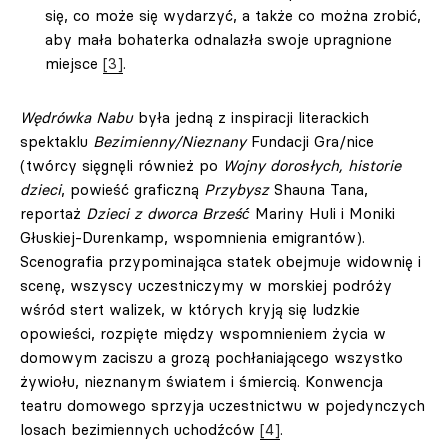
się, co może się wydarzyć, a także co można zrobić,
aby mała bohaterka odnalazła swoje upragnione
miejsce
[3]
.
Wędrówka Nabu
była jedną z inspiracji literackich
spektaklu
Bezimienny/Nieznany
Fundacji Gra/nice
(twórcy sięgnęli również po
Wojny dorosłych, historie
dzieci
, powieść graficzną
Przybysz
Shauna Tana,
reportaż
Dzieci z dworca Brześć́
Mariny Huli i Moniki
Głuskiej-Durenkamp, wspomnienia emigrantów).
Scenografia przypominająca statek obejmuje widownię i
scenę, wszyscy uczestniczymy w morskiej podróży
wśród stert walizek, w których kryją się ludzkie
opowieści, rozpięte między wspomnieniem życia w
domowym zaciszu a grozą pochłaniającego wszystko
żywiołu, nieznanym światem i śmiercią. Konwencja
teatru domowego sprzyja uczestnictwu w pojedynczych
losach bezimiennych uchodźców
[4]
.