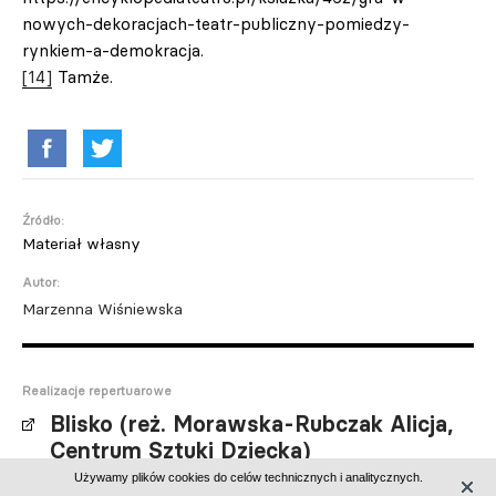
nowych-dekoracjach-teatr-publiczny-pomiedzy-
rynkiem-a-demokracja.
[14]
Tamże.
Źródło:
Materiał własny
Autor:
Marzenna Wiśniewska
Realizacje repertuarowe
Blisko (reż. Morawska-Rubczak Alicja,
Centrum Sztuki Dziecka)
SAM, czyli przygotowanie do życia w
Używamy plików cookies do celów technicznych i analitycznych.