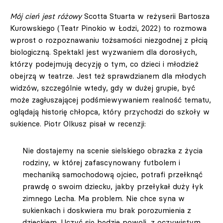
Mój cień jest różowy
Scotta Stuarta w reżyserii Bartosza
Kurowskiego (Teatr Pinokio w Łodzi, 2022) to rozmowa
wprost o rozpoznawaniu tożsamości niezgodnej z płcią
biologiczną. Spektakl jest wyzwaniem dla dorosłych,
którzy podejmują decyzję o tym, co dzieci i młodzież
obejrzą w teatrze. Jest też sprawdzianem dla młodych
widzów, szczególnie wtedy, gdy w dużej grupie, być
może zagłuszającej podśmiewywaniem realność tematu,
oglądają historię chłopca, który przychodzi do szkoły w
sukience. Piotr Olkusz pisał w recenzji:
Nie dostajemy na scenie sielskiego obrazka z życia
rodziny, w której zafascynowany futbolem i
mechaniką samochodową ojciec, potrafi przełknąć
prawdę o swoim dziecku, jakby przełykał duży łyk
zimnego Lecha. Ma problem. Nie chce syna w
sukienkach i doskwiera mu brak porozumienia z
dzieckiem. Uczyć się będzie powoli, z oczywistym