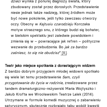
dzieci
wynika z ponurej diagnozy świata, który
zbudowany został przez dorosłych. Przedstawienie
niesie jednak także nadzieję, której źródłem może
być nowe pokolenie, jeśli tylko zawczasu otworzy
oczy. Obecny w
Kajtusiu czarodzieju
Korczaka
motyw strasznego snu, z którego budzi się bohater,
w bielskim spektaklu jest zaledwie powidokiem i
zmienia się w – powracające jak refren – polityczne
wezwanie do przebudzenia. Bo
jak za bardzo
zaśniesz, to się nie obudzisz
”
[8]
.
Teatr jako miejsce spotkania z dorastającym widzem
Z bardzo dobrym przyjęciem młodej widowni spotkało
się wiele lat temu przedstawienie
Sam, czyli
przygotowanie do życia w rodzinie
, zrealizowane przez
tandem dramaturgiczno-reżyserski Maria Wojtyszko i
Jakub Krofta we Wrocławskim Teatrze Lalek (2014).
Utrzymane w formule komedii muzycznej o zabarwieniu
satyrycznym, skutecznie rozbrajało tabu wokół kwestii