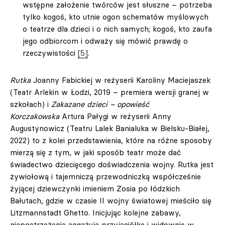
wstępne założenie twórców jest słuszne – potrzeba
tylko kogoś, kto utnie ogon schematów myślowych
o teatrze dla dzieci i o nich samych; kogoś, kto zaufa
jego odbiorcom i odważy się mówić prawdę o
rzeczywistości
[5]
.
Rutka
Joanny Fabickiej w reżyserii Karoliny Maciejaszek
(Teatr Arlekin w Łodzi, 2019 – premiera wersji granej w
szkołach) i
Zakazane dzieci – opowieść
Korczakowska
Artura Pałygi w reżyserii Anny
Augustynowicz (Teatru Lalek Banialuka w Bielsku-Białej,
2022) to z kolei przedstawienia, które na różne sposoby
mierzą się z tym, w jaki sposób teatr może dać
świadectwo dziecięcego doświadczenia wojny. Rutka jest
żywiołową i tajemniczą przewodniczką współcześnie
żyjącej dziewczynki imieniem Zosia po łódzkich
Bałutach, gdzie w czasie II wojny światowej mieściło się
Litzmannstadt Ghetto. Inicjując kolejne zabawy,
niepostrzeżenie angażuje przyjaciółkę i widownię w