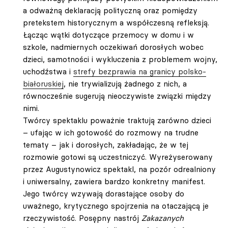
a odważną deklaracją polityczną oraz pomiędzy
pretekstem historycznym a współczesną refleksją.
Łącząc wątki dotyczące przemocy w domu i w
szkole, nadmiernych oczekiwań dorosłych wobec
dzieci, samotności i wykluczenia z problemem wojny,
uchodźstwa i
strefy bezprawia na granicy polsko-
białoruskiej
, nie trywializują żadnego z nich, a
równocześnie sugerują nieoczywiste związki między
nimi.
Twórcy spektaklu poważnie traktują zarówno dzieci
– ufając w ich gotowość do rozmowy na trudne
tematy – jak i dorosłych, zakładając, że w tej
rozmowie gotowi są uczestniczyć. Wyreżyserowany
przez Augustynowicz spektakl, na pozór odrealniony
i uniwersalny, zawiera bardzo konkretny manifest.
Jego twórcy wzywają dorastające osoby do
uważnego, krytycznego spojrzenia na otaczającą je
rzeczywistość. Posępny nastrój
Zakazanych