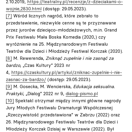
2.10.2019,
https://teatralny.pl/recenzje/z-dzieciakami-o-
wojnie,2830.html
(dostęp: 29.05.2023).
[7]
Wśród licznych nagród, które zebrało to
przedstawienie, niezwykle cenne są te przyznawane
przez jurorów dziecięco-młodzieżowych, m.in. Grand
Prix Festiwalu Mała Boska Komedia (2020,) czy
wyróżnienie na 25. Międzynarodowym Festiwalu
Teatrów dla Dzieci i Młodzieży Festiwal Korczak (2020).
[8]
M. Rewerenda,
Zniknąć zupełnie i nie zasnąć za
bardzo
, „Czas Kultury” 2023 nr
4,
https://czaskultury.pl/artykul/zniknac-zupelnie-i-nie-
zasnac-za-bardzo/
(dostęp: 29.05.2023).
[9]
M. Gosecka, M. Wencierska,
Edukacja seksualna.
Praktyki
, „Dialog” 2022 nr 9,
dialog-pismo.pl
[10]
Spektakl otrzymał między innymi główne nagrody
Jury Młodych Festiwalu Dramaturgii Współczesnej
„Rzeczywistość przedstawiona” w Zabrzu (2022) oraz
26. Międzynarodowego Festiwalu Teatrów dla Dzieci i
Młodzieży Korczak Dzisiaj w Warszawie (2022). Był