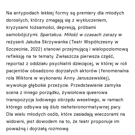
Na antypodach lekkiej formy są premiery dla młodych
dorosłych, którzy zmagają się z wykluczeniem,
kryzysami tożsamości, depresją, próbami
samobójczymi.
Spartakus. Miłość w czasach zarazy
w
reżyserii Jakuba Skrzywanka (Teatr Współczesny w
Szczecinie, 2022) stanowi przejmującą i wielopoziomową
refleksję na te tematy. Zwłaszcza pierwsza część,
reportaż z oddziału psychiatrii dziecięcej, w której w roli
pacjentów obsadzono dojrzałych aktorów (fenomenalna
rola Wiktora w wykonaniu Anny Januszewskiej),
wywołuje głębokie przeżycie. Przedstawienie zamyka
scena z innego porządku, żywiołowa queerowa
transpozycja ludowego obrzędu weselnego, w ramach
którego odbywa się ślub nieheteronormatywnej pary.
Dla wielu młodych osób, które zasiadają wieczorami na
widowni, jest dowodem na to, że teatr proponuje im
poważną i dojrzałą rozmowę.