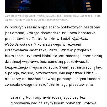
Jarosław Mikołajewski,
Wędrówka Nabu
, reż. Przemysław Jaszczak, Teatr
Lalek Arlekin w Łodzi, 2020; fot. materiały teatru
W ponurych realiach społeczno-politycznych osadzony
jest dramat, którego doświadcza tytułowa bohaterka
przedstawienia Teatru Arlekin w Łodzi
Wędrówka
Nabu
Jarosława Mikołajewskiego w reżyserii
Przemysława Jaszczaka (2020). Wbrew przyjaźnie
brzmiącemu tytułowi Nabu nie jest radosną uczestniczką
dziecięcej wyprawy, lecz samotną poszukiwaczką
bezpiecznego miejsca do życia. Świat jest nieprzychylny,
a policja, wojsko, przewoźnicy, inni napotkani ludzie –
nieskorzy do bezinteresownej pomocy. Justyna Landorf
zwracała uwagę na zakończenie tego przestawienia:
zebrany tłum odprawia rodzaj sądu czy też
głosowania nad dalszym losem bohaterki. Połowa