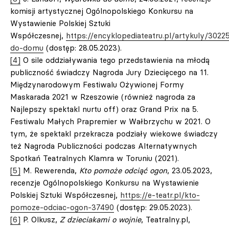
komisji artystycznej Ogólnopolskiego Konkursu na
Wystawienie Polskiej Sztuki
Współczesnej,
https://encyklopediateatru.pl/artykuly/30
do-domu
(dostęp: 28.05.2023).
[4]
O sile oddziaływania tego przedstawienia na młodą
publiczność świadczy Nagroda Jury Dziecięcego na 11.
Międzynarodowym Festiwalu Ożywionej Formy
Maskarada 2021 w Rzeszowie (również nagroda za
Najlepszy spektakl nurtu off) oraz Grand Prix na 5.
Festiwalu Małych Prapremier w Wałbrzychu w 2021. O
tym, że spektakl przekracza podziały wiekowe świadczy
też Nagroda Publiczności podczas Alternatywnych
Spotkań Teatralnych Klamra w Toruniu (2021).
[5]
M. Rewerenda,
Kto pomoże odciąć ogon
, 23.05.2023,
recenzje Ogólnopolskiego Konkursu na Wystawienie
Polskiej Sztuki Współczesnej,
https://e-teatr.pl/kto-
pomoze-odciac-ogon-37490
(dostęp: 29.05.2023).
[6]
P. Olkusz,
Z dzieciakami o wojnie
, Teatralny.pl,