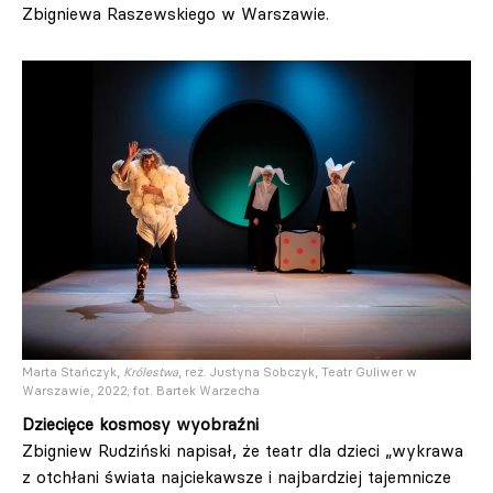
Zbigniewa Raszewskiego w Warszawie.
Marta Stańczyk,
Królestwa
, reż. Justyna Sobczyk, Teatr Guliwer w
Warszawie, 2022; fot. Bartek Warzecha
Dziecięce kosmosy wyobraźni
Zbigniew Rudziński napisał, że teatr dla dzieci „wykrawa
z otchłani świata najciekawsze i najbardziej tajemnicze