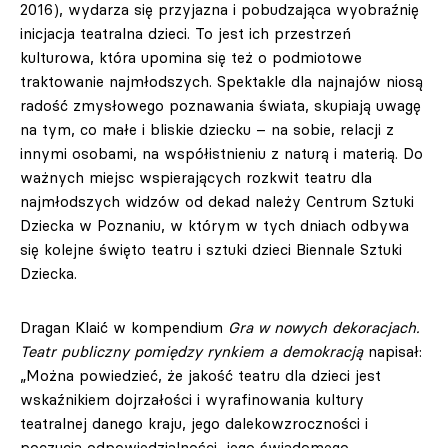
2016), wydarza się przyjazna i pobudzająca wyobraźnię
inicjacja teatralna dzieci. To jest ich przestrzeń
kulturowa, która upomina się też o podmiotowe
traktowanie najmłodszych. Spektakle dla najnajów niosą
radość zmysłowego poznawania świata, skupiają uwagę
na tym, co małe i bliskie dziecku – na sobie, relacji z
innymi osobami, na współistnieniu z naturą i materią. Do
ważnych miejsc wspierających rozkwit teatru dla
najmłodszych widzów od dekad należy Centrum Sztuki
Dziecka w Poznaniu, w którym w tych dniach odbywa
się kolejne święto teatru i sztuki dzieci Biennale Sztuki
Dziecka.
Dragan Klaić w kompendium
Gra w nowych dekoracjach.
Teatr publiczny pomiędzy rynkiem a demokracją
napisał:
„Można powiedzieć, że jakość teatru dla dzieci jest
wskaźnikiem dojrzałości i wyrafinowania kultury
teatralnej danego kraju, jego dalekowzroczności i
poczucia odpowiedzialności, jego świadomego