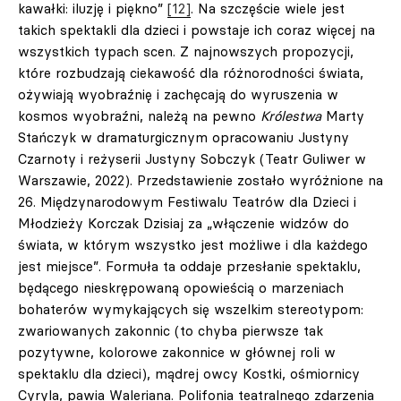
kawałki: iluzję i piękno”
[12]
. Na szczęście wiele jest
takich spektakli dla dzieci i powstaje ich coraz więcej na
wszystkich typach scen. Z najnowszych propozycji,
które rozbudzają ciekawość dla różnorodności świata,
ożywiają wyobraźnię i zachęcają do wyruszenia w
kosmos wyobraźni, należą na pewno
Królestwa
Marty
Stańczyk w dramaturgicznym opracowaniu Justyny
Czarnoty i reżyserii Justyny Sobczyk (Teatr Guliwer w
Warszawie, 2022). Przedstawienie zostało wyróżnione na
26. Międzynarodowym Festiwalu Teatrów dla Dzieci i
Młodzieży Korczak Dzisiaj za „włączenie widzów do
świata, w którym wszystko jest możliwe i dla każdego
jest miejsce”. Formuła ta oddaje przesłanie spektaklu,
będącego nieskrępowaną opowieścią o marzeniach
bohaterów wymykających się wszelkim stereotypom:
zwariowanych zakonnic (to chyba pierwsze tak
pozytywne, kolorowe zakonnice w głównej roli w
spektaklu dla dzieci), mądrej owcy Kostki, ośmiornicy
Cyryla, pawia Waleriana. Polifonia teatralnego zdarzenia