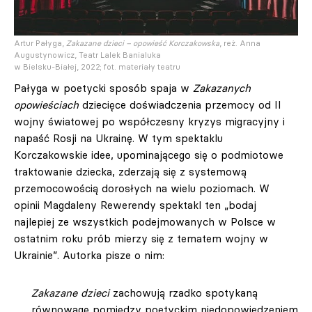
Artur Pałyga,
Zakazane dzieci – opowieść Korczakowska
, reż. Anna
Augustynowicz, Teatr Lalek Banialuka
w Bielsku-Białej, 2022; fot. materiały teatru
Pałyga w poetycki sposób spaja w
Zakazanych
opowieściach
dziecięce doświadczenia przemocy od II
wojny światowej po współczesny kryzys migracyjny i
napaść Rosji na Ukrainę. W tym spektaklu
Korczakowskie idee, upominającego się o podmiotowe
traktowanie dziecka, zderzają się z systemową
przemocowością dorosłych na wielu poziomach. W
opinii Magdaleny Rewerendy spektakl ten „bodaj
najlepiej ze wszystkich podejmowanych w Polsce w
ostatnim roku prób mierzy się z tematem wojny w
Ukrainie”. Autorka pisze o nim:
Zakazane dzieci
zachowują rzadko spotykaną
równowagę pomiędzy poetyckim niedopowiedzeniem