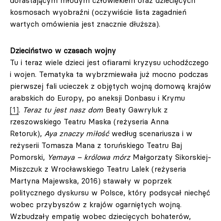
dorastającym młodym człowiekiem oraz dziecięcych
kosmosach wyobraźni (oczywiście lista zagadnień
wartych omówienia jest znacznie dłuższa).
Dzieciństwo w czasach wojny
Tu i teraz wiele dzieci jest ofiarami kryzysu uchodźczego
i wojen. Tematyka ta wybrzmiewała już mocno podczas
pierwszej fali ucieczek z objętych wojną domową krajów
arabskich do Europy, po aneksji Donbasu i Krymu
[1]
.
Teraz tu jest nasz dom
Beaty Gawryluk z
rzeszowskiego Teatru Maska (reżyseria Anna
Retoruk),
Aya znaczy miłość
według scenariusza i w
reżyserii Tomasza Mana z toruńskiego Teatru Baj
Pomorski,
Yemaya – królowa mórz
Małgorzaty Sikorskiej-
Miszczuk z Wrocławskiego Teatru Lalek (reżyseria
Martyna Majewska, 2016) stawały w poprzek
politycznego dyskursu w Polsce, który podsycał niechęć
wobec przybyszów z krajów ogarniętych wojną.
Wzbudzały empatię wobec dziecięcych bohaterów,