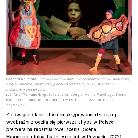
Leonard Delimata,
Ślimak i lew, czyli bajka o niedźwiadku, smoku, pani królik,
rycerzu, mrówce, dinozaurze, pięciu jaszczurkach, fenku, stworkach i
magicznym prostokącie
,
reż. Artur Romański, opr. tekstu, dramaturgia: Malina Prześluga, Scena
Eksperymentalna Teatru Animacji w Poznaniu, 2022; fot. Maciej
Zakrzewski
Z odwagi oddania głosu nieskrępowanej dziecięcej
wyobraźni zrodziła się pierwsza chyba w Polsce
premiera na repertuarowej scenie (Scena
Eksperymentalna Teatru Animacji w Poznaniu, 2022)