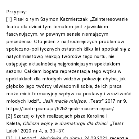
Przypisy:
[1]
Pisał o tym Szymon Kaźmierczak: „Zainteresowanie
teatru dla dzieci tym tematem jest zjawiskiem
fascynującym, w pewnym sensie niemającym
precedensu. Oto jeden z najtrudniejszych problemów
społeczno-politycznych ostatnich kilku lat spotkał się z
natychmiastową reakcją twórców tego nurtu, nie
ustępując aktualnością najgłośniejszym spektaklom
sezonu. Całkiem bogata reprezentacja tego wątku w
spektaklach dla młodych widzów pokazuje chyba, jak
głęboko jego twórcy uświadomili sobie, że ich praca
może mieć formacyjny wpływ na postawy i wrażliwość
młodych ludzi”.,
Jeśli macie miejsce
, „Teatr” 2017 nr 9,
https://teatr-pismo.pl/6253-jesli-macie-miejsce/.
[2]
Szerzej o tych realizacjach pisze Karolina I.
Kaleta,
Oblicza wojny w dramaturgii dla dzieci
, „Teatr
Lalek” 2020 nr 4, s. 33–37.
[3]
J. Landorf,
Wędrówka do domu
, 24.03.2021, recenzje