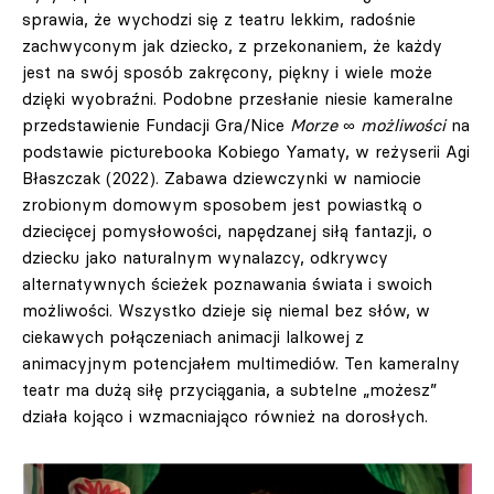
sprawia, że wychodzi się z teatru lekkim, radośnie
zachwyconym jak dziecko, z przekonaniem, że każdy
jest na swój sposób zakręcony, piękny i wiele może
dzięki wyobraźni. Podobne przesłanie niesie kameralne
przedstawienie Fundacji Gra/Nice
Morze ∞ możliwości
na
podstawie picturebooka Kobiego Yamaty, w reżyserii Agi
Błaszczak (2022). Zabawa dziewczynki w namiocie
zrobionym domowym sposobem jest powiastką o
dziecięcej pomysłowości, napędzanej siłą fantazji, o
dziecku jako naturalnym wynalazcy, odkrywcy
alternatywnych ścieżek poznawania świata i swoich
możliwości. Wszystko dzieje się niemal bez słów, w
ciekawych połączeniach animacji lalkowej z
animacyjnym potencjałem multimediów. Ten kameralny
teatr ma dużą siłę przyciągania, a subtelne „możesz”
działa kojąco i wzmacniająco również na dorosłych.