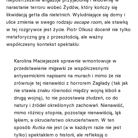
narastanie terroru wobec Żydów, który kończy się
likwidacją getta dla nieletnich. Wyludniające się domy i
ulice zmienia w swego rodzaju
escape room
, ale stawką
w tej rozgrywce jest życie. Piotr Olkusz docenił nie tylko
metaforyczną grę z przeszłością, ale ważny
współczesny kontekst spektaklu:
Karolina Maciejaszek sprawnie wmontowuje w
przedstawienie migawki ze współczesnymi
antysemickimi napisami na murach i mimo że nie
zrównuje tej nienawiści z horrorem Zagłady (tak jak
nie stawia znaku równości między wojną kiboli a
drugą wojną), to nie pozostawia złudzeń, co do
natury i źródeł określonych zachowań. Nienawiść,
mimo różnicy stopnia, pozostaje nienawiścią, lęk
lękiem, a okrucieństwo okrucieństwem. W ten
sposób
Rutka
nie jest (a w każdym razie nie jest
tylko) spektaklem o historii, ale refleksją o