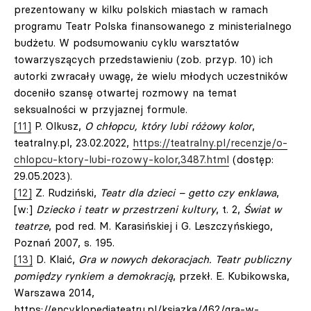
prezentowany w kilku polskich miastach w ramach
programu Teatr Polska finansowanego z ministerialnego
budżetu. W podsumowaniu cyklu warsztatów
towarzyszących przedstawieniu (zob. przyp. 10) ich
autorki zwracały uwagę, że wielu młodych uczestników
doceniło szansę otwartej rozmowy na temat
seksualności w przyjaznej formule.
[11]
P. Olkusz,
O chłopcu, który lubi różowy kolor
,
teatralny.pl, 23.02.2022,
https://teatralny.pl/recenzje/o-
chlopcu-ktory-lubi-rozowy-kolor,3487.html
(dostęp:
29.05.2023).
[12]
Z. Rudziński,
Teatr dla dzieci – getto czy enklawa
,
[w:]
Dziecko i teatr w przestrzeni kultury
, t. 2,
Świat w
teatrze
, pod red. M. Karasińskiej i G. Leszczyńskiego,
Poznań 2007, s. 195.
[13]
D. Klaić,
Gra w nowych dekoracjach. Teatr publiczny
pomiędzy rynkiem a demokracją
, przekł. E. Kubikowska,
Warszawa 2014,
https://encyklopediateatru.pl/ksiazka/462/gra-w-