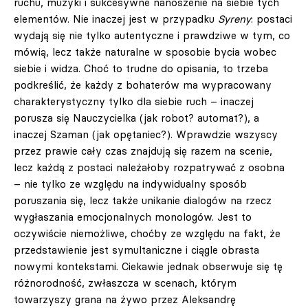
ruchu, muzyki i sukcesywne nanoszenie na siebie tych
elementów. Nie inaczej jest w przypadku
Syreny
: postaci
wydają się nie tylko autentyczne i prawdziwe w tym, co
mówią, lecz także naturalne w sposobie bycia wobec
siebie i widza. Choć to trudne do opisania, to trzeba
podkreślić, że każdy z bohaterów ma wypracowany
charakterystyczny tylko dla siebie ruch – inaczej
porusza się Nauczycielka (jak robot? automat?), a
inaczej Szaman (jak opętaniec?). Wprawdzie wszyscy
przez prawie cały czas znajdują się razem na scenie,
lecz każdą z postaci należałoby rozpatrywać z osobna
– nie tylko ze względu na indywidualny sposób
poruszania się, lecz także unikanie dialogów na rzecz
wygłaszania emocjonalnych monologów. Jest to
oczywiście niemożliwe, choćby ze względu na fakt, że
przedstawienie jest symultaniczne i ciągle obrasta
nowymi kontekstami. Ciekawie jednak obserwuje się tę
różnorodność, zwłaszcza w scenach, którym
towarzyszy grana na żywo przez Aleksandrę