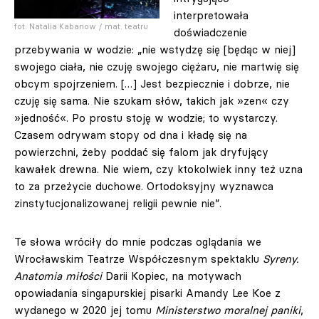
interpretowała
fot. Natalia Kabanow / mat. teatru
doświadczenie
przebywania w wodzie: „nie wstydzę się [będąc w niej]
swojego ciała, nie czuję swojego ciężaru, nie martwię się
obcym spojrzeniem. […] Jest bezpiecznie i dobrze, nie
czuję się sama. Nie szukam słów, takich jak »zen« czy
»jedność«. Po prostu stoję w wodzie; to wystarczy.
Czasem odrywam stopy od dna i kładę się na
powierzchni, żeby poddać się falom jak dryfujący
kawałek drewna. Nie wiem, czy ktokolwiek inny też uzna
to za przeżycie duchowe. Ortodoksyjny wyznawca
zinstytucjonalizowanej religii pewnie nie”.
Te słowa wróciły do mnie podczas oglądania we
Wrocławskim Teatrze Współczesnym spektaklu
Syreny.
Anatomia miłości
Darii Kopiec, na motywach
opowiadania singapurskiej pisarki Amandy Lee Koe z
wydanego w 2020 jej tomu
Ministerstwo moralnej paniki
,