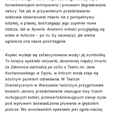
konsekwencjami antropocenu i procesem degradowania
natury. Tak jak w przywołanym przedstawieniu
widzowie obserwowali miasto nie z perspektywy
ludzkiej, a ptasiej, dostrzegając jego zupełnie nowe
oblicze, tak w
Syrenie. Anatomii miłości
przyglądają się
sobie w kulturze – po to, by zauważyć, jak wielce
ogranicza ona nasze postrzeganie.
Kopiec wydaje się zafascynowana wodą i jej symboliką.
To kolejny spektakl reżyserki, docenionej między innymi
za
Zakonnice odchodzą po cichu
z Teatru im. Jana
Kochanowskiego w Opolu, w którym woda staje się
istotnym punktem odniesienia. W Teatrze
Dramatycznym w Warszawie twórczyni przygotowała
bowiem
Jezioro
, przedstawienie ukazujące losy trzech
nurkujących kobiet, przewartościowujących swoje życia
pod wpływem doświadczenia pływania w głębokim
jeziorze. We wrocławskim spektaklu jest zgoła inaczej: