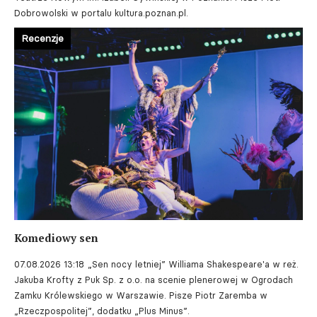
Dobrowolski w portalu kultura.poznan.pl.
Recenzje
Komediowy sen
07.08.2026 13:18
„Sen nocy letniej” Williama Shakespeare'a w reż.
Jakuba Krofty z Puk Sp. z o.o. na scenie plenerowej w Ogrodach
Zamku Królewskiego w Warszawie. Pisze Piotr Zaremba w
„Rzeczpospolitej”, dodatku „Plus Minus”.