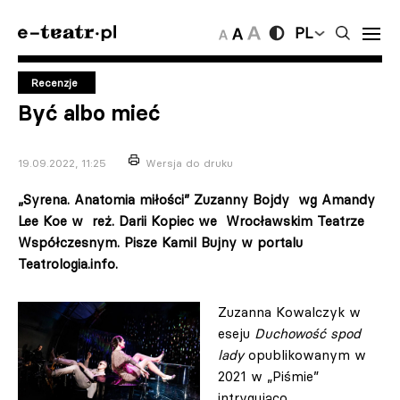
PL
Recenzje
Być albo mieć
19.09.2022, 11:25
Wersja do druku
„Syrena. Anatomia miłości” Zuzanny Bojdy wg Amandy
Lee Koe w reż. Darii Kopiec we Wrocławskim Teatrze
Współczesnym. Pisze Kamil Bujny w portalu
Teatrologia.info.
Zuzanna Kowalczyk w
eseju
Duchowość spod
lady
opublikowanym w
2021 w „Piśmie”
intrygująco