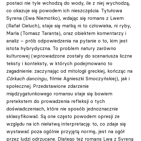
postaci nie tyle wchodzą do wody, ile z niej wychodzą,
co okazuje się powodem ich nieszczęścia. Tytułowa
Syrena (Ewa Niemotko), wdając się romans z Lwem
(Rafał Cieluch), staje się matką ni to człowieka, ni ryby,
Marla (Tomasz Taranta), oraz obiektem komentarzy i
analiz – prób odpowiedzenia na pytanie o to, kim jest
istota hybrydyczna. To problem natury zarówno
kulturowej (wprowadzone zostały do scenariusza liczne
teksty i konteksty, w których podejmowano to
zagadnienie: zaczynając od mitologii greckiej, kończąc na
Córkach dancingu
, filmie Agnieszki Smoczyńskiej), jak i
społecznej. Przedstawione zdarzenie
międzygatunkowego romansu staje się bowiem
pretekstem do prowadzenia refleksji o tych
doświadczeniach, które nie sposób jednoznacznie
sklasyfikować. Są one często powodem opresji ze
względu na ich niełatwą interpretację: to, co zdaje się
wystawać poza ogólnie przyjętą normę, jest na ogół
przez ludzi odrzucane. Dlatego też romans Lwa z Syreną