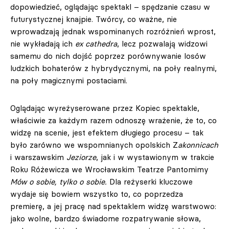
dopowiedzieć, oglądając spektakl – spędzanie czasu w
futurystycznej knajpie. Twórcy, co ważne, nie
wprowadzają jednak wspominanych rozróżnień wprost,
nie wykładają ich
ex cathedra
, lecz pozwalają widzowi
samemu do nich dojść poprzez porównywanie losów
ludzkich bohaterów z hybrydycznymi, na poły realnymi,
na poły magicznymi postaciami.
Oglądając wyreżyserowane przez Kopiec spektakle,
właściwie za każdym razem odnoszę wrażenie, że to, co
widzę na scenie, jest efektem długiego procesu – tak
było zarówno we wspomnianych opolskich Z
akonnicach
i warszawskim
Jeziorze
, jak i w wystawionym w trakcie
Roku Różewicza we Wrocławskim Teatrze Pantomimy
Mów o sobie, tylko o sobie.
Dla reżyserki kluczowe
wydaje się bowiem wszystko to, co poprzedza
premierę, a jej pracę nad spektaklem widzę warstwowo:
jako wolne, bardzo świadome rozpatrywanie słowa,