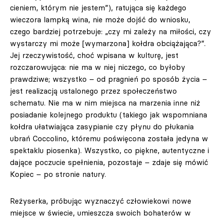
cieniem, którym nie jestem”), ratująca się każdego
wieczora lampką wina, nie może dojść do wniosku,
czego bardziej potrzebuje: „czy mi zależy na miłości, czy
wystarczy mi może [wymarzona] kołdra obciążająca?”.
Jej rzeczywistość, choć wpisana w kulturę, jest
rozczarowująca: nie ma w niej niczego, co byłoby
prawdziwe; wszystko – od pragnień po sposób życia –
jest realizacją ustalonego przez społeczeństwo
schematu. Nie ma w nim miejsca na marzenia inne niż
posiadanie kolejnego produktu (takiego jak wspomniana
kołdra ułatwiająca zasypianie czy płynu do płukania
ubrań Coccolino, któremu poświęcona została jedyna w
spektaklu piosenka). Wszystko, co piękne, autentyczne i
dające poczucie spełnienia, pozostaje – zdaje się mówić
Kopiec – po stronie natury.
Reżyserka, próbując wyznaczyć człowiekowi nowe
miejsce w świecie, umieszcza swoich bohaterów w