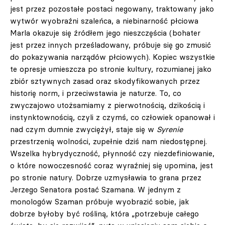
jest przez pozostałe postaci negowany, traktowany jako
wytwór wyobraźni szaleńca, a niebinarność płciowa
Marla okazuje się źródłem jego nieszczęścia (bohater
jest przez innych prześladowany, próbuje się go zmusić
do pokazywania narządów płciowych). Kopiec wszystkie
te opresje umieszcza po stronie kultury, rozumianej jako
zbiór sztywnych zasad oraz skodyfikowanych przez
historię norm, i przeciwstawia je naturze. To, co
zwyczajowo utożsamiamy z pierwotnością, dzikością i
instynktownością, czyli z czymś, co człowiek opanował i
nad czym dumnie zwyciężył, staje się w
Syrenie
przestrzenią wolności, zupełnie dziś nam niedostępnej.
Wszelka hybrydyczność, płynność czy niezdefiniowanie,
o które nowoczesność coraz wyraźniej się upomina, jest
po stronie natury. Dobrze uzmysławia to grana przez
Jerzego Senatora postać Szamana. W jednym z
monologów Szaman próbuje wyobrazić sobie, jak
dobrze byłoby być rośliną, która „potrzebuje całego