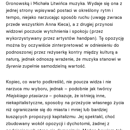
Gronowską i Michała Litwińca muzyka. Wydaje się ona z
jednej strony wpisywać postaci w określony rytm i
tempo, niejako narzucając sposób ruchu (uwagę zwraca
przede wszystkim Anna Kieca), a z drugiej przynosi
widzowi poczucie wytchnienia i spokoju (przez
wykorzystywany przez artystów handpan). Tę opozycję
można by oczywiście zinterpretować w odniesieniu do
podnoszonej przez reżyserkę kontry między kulturą a
naturą, jednak odnoszę wrażenie, że muzyka stanowi w
Syrenie
zupełnie samodzielną wartość.
Kopiec, co warto podkreślić, nie poucza widza i nie
narzuca mu wyboru, jednak – podobnie jak twórcy
Miejskiego ptasiarza
– pokazuje, że istnieją inne,
niekapitalistyczne, sposoby na przeżycie własnego życia
niż ograniczanie się do miasta i mniej lub bardziej
kuszących propozycji kapitalizmu. Jej spektakl, choć
zbudowany wokół opozycji i dychotomii, żadnej z