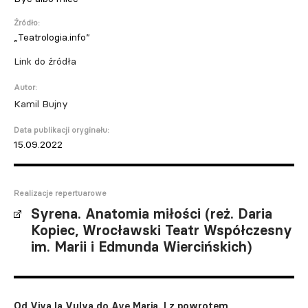
Źródło:
„Teatrologia.info”
Link do źródła
Autor:
Kamil Bujny
Data publikacji oryginału:
15.09.2022
Realizacje repertuarowe
Syrena. Anatomia miłości (reż. Daria
Kopiec, Wrocławski Teatr Współczesny
im. Marii i Edmunda Wiercińskich)
Od Viva la Vulva do Ave Maria. I z powrotem