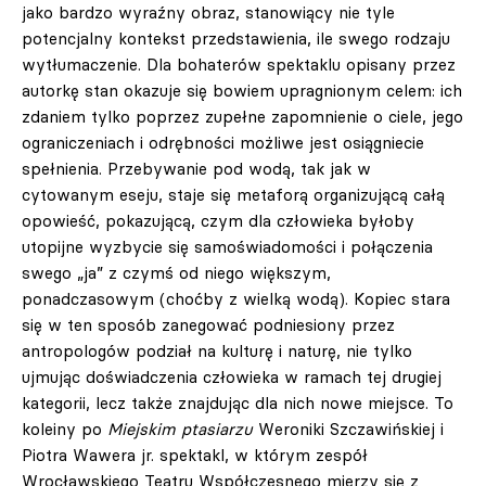
jako bardzo wyraźny obraz, stanowiący nie tyle
potencjalny kontekst przedstawienia, ile swego rodzaju
wytłumaczenie. Dla bohaterów spektaklu opisany przez
autorkę stan okazuje się bowiem upragnionym celem: ich
zdaniem tylko poprzez zupełne zapomnienie o ciele, jego
ograniczeniach i odrębności możliwe jest osiągniecie
spełnienia. Przebywanie pod wodą, tak jak w
cytowanym eseju, staje się metaforą organizującą całą
opowieść, pokazującą, czym dla człowieka byłoby
utopijne wyzbycie się samoświadomości i połączenia
swego „ja” z czymś od niego większym,
ponadczasowym (choćby z wielką wodą). Kopiec stara
się w ten sposób zanegować podniesiony przez
antropologów podział na kulturę i naturę, nie tylko
ujmując doświadczenia człowieka w ramach tej drugiej
kategorii, lecz także znajdując dla nich nowe miejsce. To
koleiny po
Miejskim ptasiarzu
Weroniki Szczawińskiej i
Piotra Wawera jr. spektakl, w którym zespół
Wrocławskiego Teatru Współczesnego mierzy się z